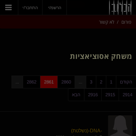
הצטרפי עכשיו
הרשמ/י
התחבר/י
פורום
לא קשור
משחק אסוציאציות
הקודם
1
2
3
...
2860
2861
2862
...
2914
2915
2916
הבא
-DNA-​(נשלטת)