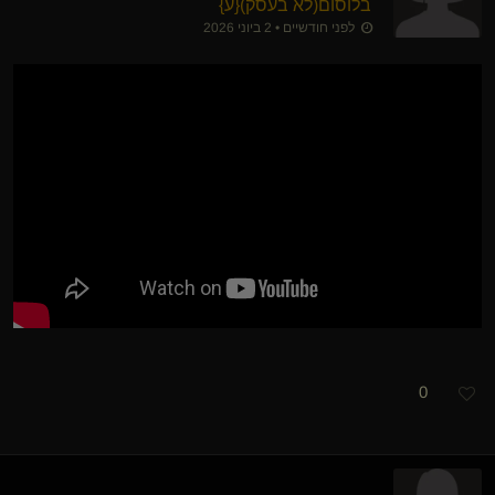
בלוסום​(לא בעסק)
​{
ע
}
לפני חודשיים • 2 ביוני 2026
0