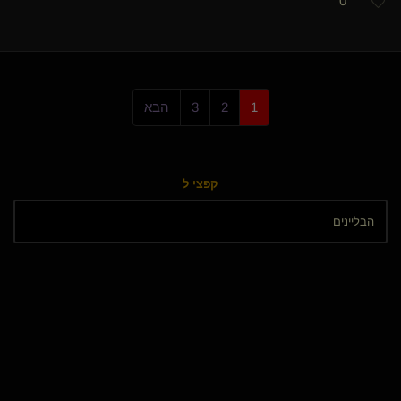
0
1
2
3
הבא
קפצי ל