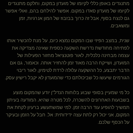
מתנגדים באופן כללי לקיומו של מועדון במקום, וחלקם מתנגדים
לקיומו של מועדון סאדו במקום. אפשר להילחם בהם, ואולי אפשר
גם לנצח בסוף, אבל זה כרוך בבזבוז של המון אנרגיות, זמן
ומשאבים.
שנית, במצב הפיזי שבו המקום נמצא כיום, על מנת להכשיר אותו
לפתיחה מחודשת נדרשת השקעה כספית שאינה מצדיקה את
עצמה מבחינה כלכלית, לאור פוטנציאל מחזור הפעילות של
המועדון, ושייקח הרבה מאוד זמן להחזיר אותה. וכאמור, גם אם
הדבר יתבצע, כל ההשקעה עלולה לרדת לטימיון, לאור ריבוי
הגורמים שיעשו כל שביכולתם כדי שהמועדון לא יקבל רישיון עסק.
כל מי שמעיין בסופי שבוע בלוחות הנדל"ן יודע שהמקום מוצע
בשבועות האחרונים להשכרה, לכל מטרה שהיא. המודעה בעיתון
תמשיך להופיע עוד הרבה זמן. למי שמשתעשע ברעיון לקחת את
המקום, אני יכול רק לתת עצה ידידותית: אל. חבל על הזמן ובעיקר
על הכסף שלכם.