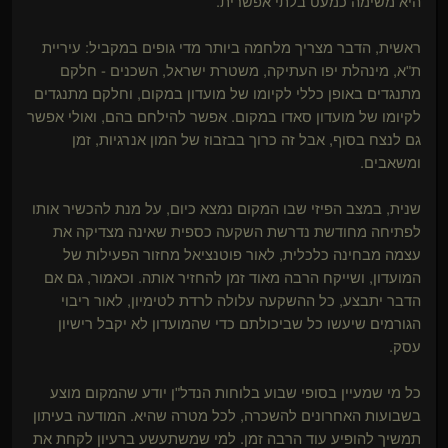
היא משימה כמעט בלתי אפשרית.
ראשית, הדבר מצריך מלחמה ביותר מדי גופים במקביל: עיריית
ת"א, מינהלת יפו העתיקה, משטרת ישראל, השכנים - חלקם
מתנגדים באופן כללי לקיומו של מועדון במקום, וחלקם מתנגדים
לקיומו של מועדון סאדו במקום. אפשר להילחם בהם, ואולי אפשר
גם לנצח בסוף, אבל זה כרוך בבזבוז של המון אנרגיות, זמן
ומשאבים.
שנית, במצב הפיזי שבו המקום נמצא כיום, על מנת להכשיר אותו
לפתיחה מחודשת נדרשת השקעה כספית שאינה מצדיקה את
עצמה מבחינה כלכלית, לאור פוטנציאל מחזור הפעילות של
המועדון, ושייקח הרבה מאוד זמן להחזיר אותה. וכאמור, גם אם
הדבר יתבצע, כל ההשקעה עלולה לרדת לטימיון, לאור ריבוי
הגורמים שיעשו כל שביכולתם כדי שהמועדון לא יקבל רישיון
עסק.
כל מי שמעיין בסופי שבוע בלוחות הנדל"ן יודע שהמקום מוצע
בשבועות האחרונים להשכרה, לכל מטרה שהיא. המודעה בעיתון
תמשיך להופיע עוד הרבה זמן. למי שמשתעשע ברעיון לקחת את