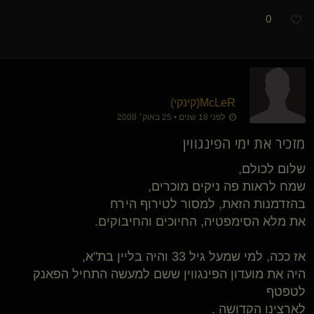
0
McLeR​(קינקי)
לפני 18 שנים • 25 באוק׳ 2008
מזכיר את ימי הפינגווין
שלום לכולם,
שמח לראות פה ניקים מוכרים,
בהזדמנות הזאת, למסור לטירוף הירח
את מלא הסימפטיה, החיוכים והחיבוקים.
אז ככה, למי שמעל גיל 33 והיה בליין בת"א,
היה את מועדון הפינגווין ששם למעשה התחיל הפאנק
לטפטף
לארצינו הקדושה .