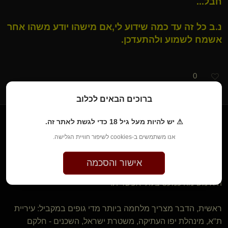
חבל...
נ.ב כל זה עד כמה שידוע לי,אם מישהו יודע משהו אחר
אשמח לשמוע ולהתעדכן.
0
ברוכים הבאים לכלוב
⚠ יש להיות מעל גיל 18 כדי לגשת לאתר זה.
לא סתם עוד עבד
אנו משתמשים ב-cookies לשיפור חוויית הגלישה.
לפני 18 שנים • 26 באוק׳ 2008
אישור והסכמה
לצערי הרב, פתיחתו המחודשת של הדאנג'ן בכיכר קדומים 14
היא משימה כמעט בלתי אפשרית.
ראשית, הדבר מצריך מלחמה ביותר מדי גופים במקביל: עיריית
ת"א, מינהלת יפו העתיקה, משטרת ישראל, השכנים - חלקם