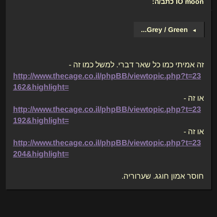
IO moon
כתב/ה:
...
Grey / Green
►
זה אמיתי כמו כל שאר דברי. למשל כמו זה -
http://www.thecage.co.il/phpBB/viewtopic.php?t=23
162&highlight=
או זה -
http://www.thecage.co.il/phpBB/viewtopic.php?t=23
192&highlight=
או זה -
http://www.thecage.co.il/phpBB/viewtopic.php?t=23
204&highlight=
חוסר אמון חוגג. שערוריה.