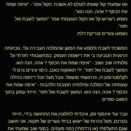
ואז שמעתי קול שאותו לעולם לא אשכח. הקול אמר - "איפה שמת
את הכסף ? אהה, הנה הוא".
נשמע רשרוש קל ואז הקול העוצמתי אמר "המשך לשבת ואל
תזוז".
נשמעו צעדים וטריקת דלת.
המשכתי לשבת ולספוג את הסשן שהמלכה העבירה עלי. נוכחותה
הרגעית הטביעה בי את רישומה העמוק. במחשבותיי חזרתי על
מלותיה שוב ושוב - "איפה שמת את הכסף ? אהה, הנה הוא.
המשך לשבת ואל תזוז". ידי האזוקות כאבו, כיסוי עיניים גרם לי
לקלסטרופוביה, והרגשתי מושפל. אבל מעל הכל ריחפה כהילה
עוצמתה של המלכה ומילותיה חוצבות הלהבות - "איפה שמת את
הכסף ? אהה, הנה הוא. המשך לשבת ואל תזוז". הייתי עמוק בתוך
הסאב-ספייס.
עבר עוד אינסוף זמן, איבדתי לחלוטין את התחושה בידי, הייתי
בטרנס, מעל נהרות של ייאוש בניתי גשרים של תקווה. אני חושב
שגם התעלפתי (או נרדמתי) כמה פעמים. בסוף שוב שמעתי את