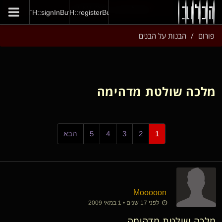
GENERAL::joinNow
AUTH::signInButton
AUTH::registerButton
פורום
הבנות על הבנים
מלכה שולטת מדהימה
1
2
3
4
5
הבא
Mooooon
לפני 17 שנים • 1 במאי 2009
מלכה שולטת מדהימה