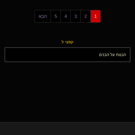
1
2
3
4
5
הבא
קפצי ל