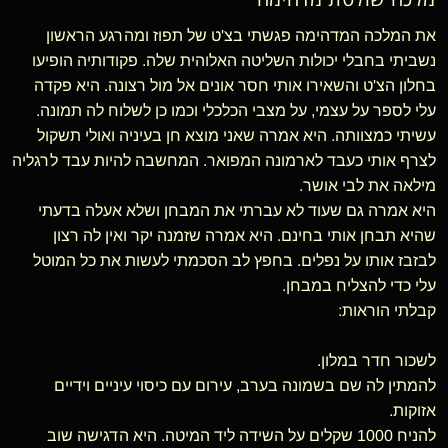
את המלכה המדהימה פגשתי בצ'ט של תפוז ומהרגע הראשון
נשביתי בחבלי יכולות השליטה האלוהית שלה. פקודותיה הופיעו
בחלון הצ'ט והשאירו אותי חסר אונים אל מול רצונה. היא פקדה
עלי לספר על עצמי, על מצבי הכלכלי וכמו כן לשלוח לה תמונה.
עשיתי כמצוותה. היא אמרה שאני מוצא חן בעיניה ואולי תשקול
לצרף אותי כעבד לארמונה המפואר. המחשבה להיות עבד לרגליה
מילאה את לבי אושר.
היא אמרה גם שעוד לא עברתי את המבחן ושלא אעלה בדעתי
שהיא תבחן אותי בחינם. היא אמרה שזמנה יקר ואין לה רצון
לבזבז אותו על נפלים. בחפץ לב הסכמתי לעשות את כל המוטל
עלי כדי להצליח במבחן.
קבלתי הוראות:
לשכור חדר במלון.
להמתין לה שם בשמונה בערב, עירום עם כיסוי עיניים וידיים
אזוקות.
להניח 1000 שקלים על השידה ליד המיטה. היא הדגישה שוב