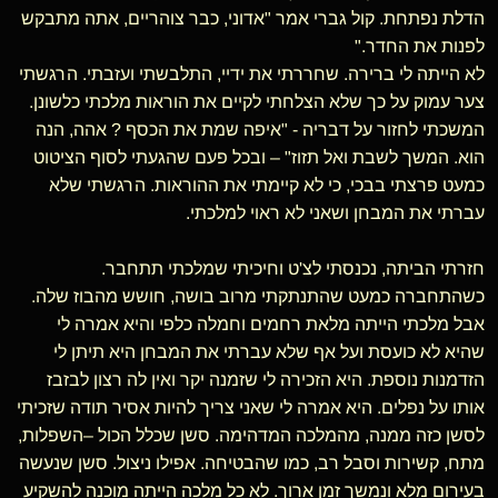
הדלת נפתחת. קול גברי אמר "אדוני, כבר צוהריים, אתה מתבקש
לפנות את החדר."
לא הייתה לי ברירה. שחררתי את ידיי, התלבשתי ועזבתי. הרגשתי
צער עמוק על כך שלא הצלחתי לקיים את הוראות מלכתי כלשונן.
המשכתי לחזור על דבריה - "איפה שמת את הכסף ? אהה, הנה
הוא. המשך לשבת ואל תזוז" – ובכל פעם שהגעתי לסוף הציטוט
כמעט פרצתי בבכי, כי לא קיימתי את ההוראות. הרגשתי שלא
עברתי את המבחן ושאני לא ראוי למלכתי.
חזרתי הביתה, נכנסתי לצ'ט וחיכיתי שמלכתי תתחבר.
כשהתחברה כמעט שהתנתקתי מרוב בושה, חושש מהבוז שלה.
אבל מלכתי הייתה מלאת רחמים וחמלה כלפי והיא אמרה לי
שהיא לא כועסת ועל אף שלא עברתי את המבחן היא תיתן לי
הזדמנות נוספת. היא הזכירה לי שזמנה יקר ואין לה רצון לבזבז
אותו על נפלים. היא אמרה לי שאני צריך להיות אסיר תודה שזכיתי
לסשן כזה ממנה, מהמלכה המדהימה. סשן שכלל הכול –השפלות,
מתח, קשירות וסבל רב, כמו שהבטיחה. אפילו ניצול. סשן שנעשה
בעירום מלא ונמשך זמן ארוך. לא כל מלכה הייתה מוכנה להשקיע