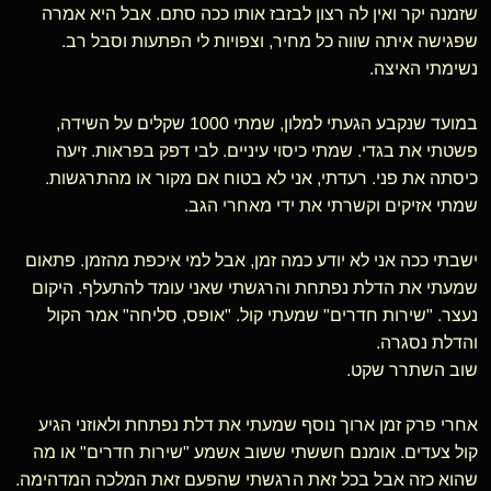
שזמנה יקר ואין לה רצון לבזבז אותו ככה סתם. אבל היא אמרה
שפגישה איתה שווה כל מחיר, וצפויות לי הפתעות וסבל רב.
נשימתי האיצה.
במועד שנקבע הגעתי למלון, שמתי 1000 שקלים על השידה,
פשטתי את בגדי. שמתי כיסוי עיניים. לבי דפק בפראות. זיעה
כיסתה את פני. רעדתי, אני לא בטוח אם מקור או מהתרגשות.
שמתי אזיקים וקשרתי את ידי מאחרי הגב.
ישבתי ככה אני לא יודע כמה זמן, אבל למי איכפת מהזמן. פתאום
שמעתי את הדלת נפתחת והרגשתי שאני עומד להתעלף. היקום
נעצר. "שירות חדרים" שמעתי קול. "אופס, סליחה" אמר הקול
והדלת נסגרה.
שוב השתרר שקט.
אחרי פרק זמן ארוך נוסף שמעתי את דלת נפתחת ולאוזני הגיע
קול צעדים. אומנם חששתי ששוב אשמע "שירות חדרים" או מה
שהוא כזה אבל בכל זאת הרגשתי שהפעם זאת המלכה המדהימה.