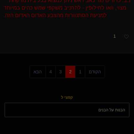
נ.ב. כדורים נגד כאב ראש ניתן למצוא בכל בית מרקחת
מצוי, ו/או לחילופין - להרכיב משקפי שמש כהים במיוחד
למניעת הסתנוורות מהצבע האדום האדום הזה.
1
הקודם
1
2
3
4
הבא
קפצי ל