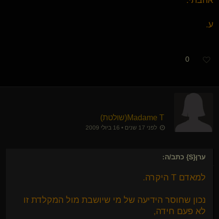
אהבתי.
ע.
0
Madame T​(שולטת)
לפני 17 שנים • 16 ביולי 2009
ערן{S}
כתב/ה:
למאדם T היקרה.
נכון שחוסר הידיעה של מי שיושבת מול המקלדת זו
לא פעם חידה,