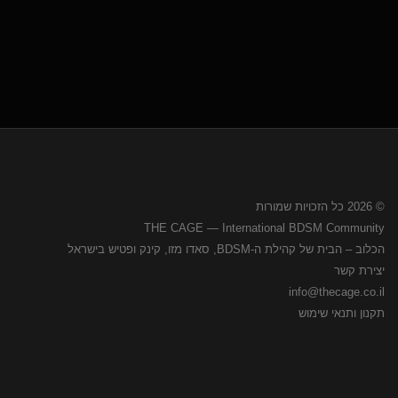
© 2026 כל הזכויות שמורות
THE CAGE — International BDSM Community
הכלוב – הבית של קהילת ה-BDSM, סאדו מזו, קינק ופטיש בישראל
יצירת קשר
info@thecage.co.il
תקנון ותנאי שימוש