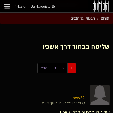
GENERAL::joinNow
AUTH::signInButton
AUTH::registerButton
פורום
הבנות על הבנים
שליטה בבחור דרך אשכיו
1
2
3
הבא
new32
לפני 17 שנים • 11 באוק׳ 2009
שליטה בבחור דרך אשכיו