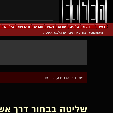
ראשי
הודעות
בלוגים
פורום
מגזין
חברים
היכרויות
בילויים
ר
FetishDeal - ציוד סאדו, אביזרים והלבשה קינקית
פורום
הבנות על הבנים
שליטה בבחור דרך אשכ