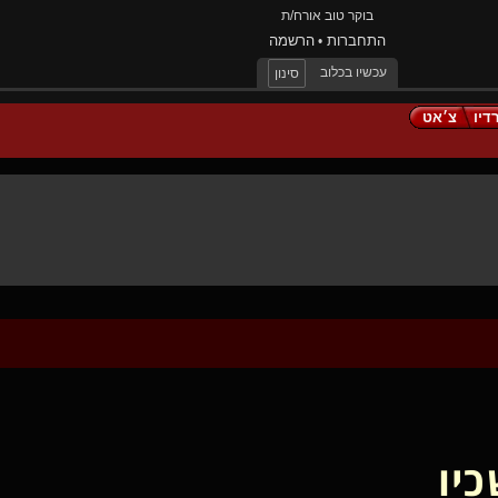
בוקר טוב אורח/ת
התחברות
הרשמה
•
עכשיו בכלוב
סינון
דיו
צ׳אט
יו