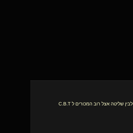
אני חולה על C.B.T ולא מעט התענגתי על זה, אבל כמעט ולא מצאתי דמיון בין זה לבין שליטה אצל רוב המכורים ל C.B.T