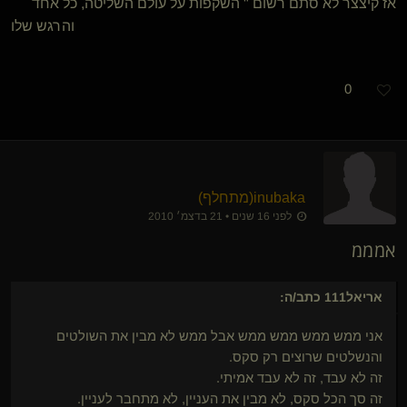
אז קיצצר לא סתם רשום " השקפות על עולם השליטה, כל אחד
והרגש שלו
0
inubaka​(מתחלף)
לפני 16 שנים • 21 בדצמ׳ 2010
אמממ
אריאל111
כתב/ה:
אני ממש ממש ממש ממש אבל ממש לא מבין את השולטים
והנשלטים שרוצים רק סקס.
זה לא עבד, זה לא עבד אמיתי.
זה סך הכל סקס, לא מבין את העניין, לא מתחבר לעניין.