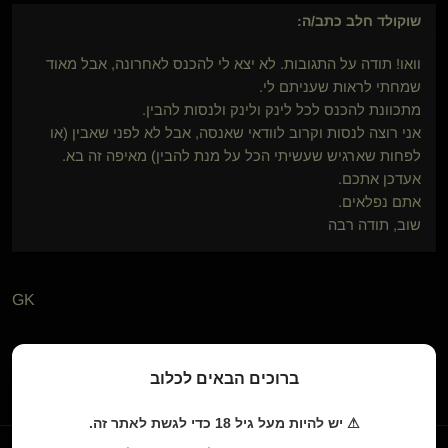
שוקולד חלב
כתב/ה:
וואו! תודה על התגובות. לא יצא לי להכנס לאחרונה, אבל מאוד
שמחתי לראות שעניתם לי.
מתכוונת להכנס לכל לינק ולינק ולנסות להבין.
אני רוצה לנסות וקרוב לוודאי שאנסה, אבל לא לפני שאבין (או
לפחות שארגיש שעשיתי הכל על מנת להבין) מאיפה זה בא.
אעדכן אתכם.
אתם נפלאים.
שוב, תודה רבה
GK
0
ברוכים הבאים לכלוב
⚠ יש להיות מעל גיל 18 כדי לגשת לאתר זה.