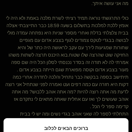
מה אני עושה איתך.
כולי התרגשתי נוראה תמיד רציתי לשרת מלכה באמת ולא היה לי
אומץ ללכת למלכות בתשלום בשעה 18:59 כבר התייצבתי אצלה
בבית צלצלתי בדלת ואחרי מספר שניות היא נפתחה עמדה מולי
לבושה בבגדי לטקס צמודים לגוף בצבע אדום עם מגפיים
שחורות שמגיעות לירך עם עקב לראושה היה כתר של והיא
החזיקה שוט שהרצה שלו שטוח.בוא היכנס תרצה לשתות משהו
אמרתי לה לא תודה זה בסדר נכנסתי לסלון הכל היה שם ספה
מעור בצבע אדום וקוסה מפוארת שגם הייתה בצבע אדום .
תיתישב בספה בבקשה כבר נתחיל והלכה לחדרה אחרי כמה
דקות היא חזרה עם כמה דפים ועט ואמרה לפני שנתחיל אני רוצה
לדעת מה אתה רוצה להיות ?מה אתה אוהב ללבוש? מה אתה
אוהב שעושים לך ואז עם אחלית שאתה מתאים לי נתקדם אז
קדימה ספר לי הכל .
התחלתי לספר לה שאני אוהב בגדי נשים ומה יש לי בבית
ושהפנטיזה שלי זה לנעול מגפים כמו שלה ושאני אוהב צעצועי מין
ברוכים הבאים לכלוב
בקיצור ניראה לי שדיברתי שם איזה רבע שעה והיא הקשיבה כאילו