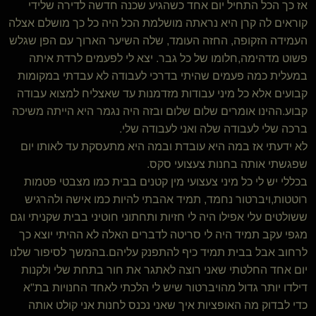
אז כך הכל התחיל יום אחד כשהגיע שכנה חדשה לדירה שלידי
קוראים לה קרן היא נראתה מושלמת הכל היה כל כך מושלם אצלה
העמידה הזקופה, החזה העומד, שלה השיער הארוך עם הפן שגלש
פשוט מדהימה,חלומו של כל גבר. יצא לי לפעמים לרדת איתה
במעלית כמה פעמים שהיתי בדרכי לעבודה לא עבדתי במקומות
קבועים אלא כל מיני עבודות מזדמנות עד שאצליח למצוא עבודה
קבוע.ההינו אומרים שלום שלום ובזה היה נגמר היא הייתה משיכה
ברכה שלי לעבודה שלה ואני לעבודה שלי.
לא ידעתי אז במה היא עובדת ובמה היא מתעסקת עד לאותו יום
שפגשתי אותה בחנות צעצועי סקס.
בכללי יש לי כל מיני צעצועי מין קטנים בבית כמו מצבטי פטמות
רוטטות,ויברטור נחמד, תמיד אהבתי להיות כמו אישה ולהרגיש
ששולטים עלי אפילו היה לי חזיות ותחתוני חוטיני בבית שקניתי וגם
מגפי עקב תמיד היה לי סריטה לדברים האלה לא ההיתי יוצא כך
לרחוב אבל בבית תמיד כיף להתפנק עליהם.בהמשך לסיפור שלנו
יום אחד החלטתי שאני רוצה לאתגר את חור בתחת שלי ולקנות
דילדו יותר גדול מהויברטור שיש לי הלכתי לאחד החנויות בת"א
כדי לבדוק מה האופציות איך שאני נכנס לחנות אני קולט אותה