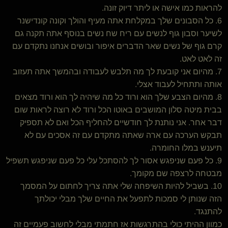
להראות כמו אישה או ליתר דיוק זונה.
6. כל הסבונים שלך במקלחת אתה מעיף והולך וקונה קונדישנר
לשיער וסבון גוף לנשים עם ריח שח נשים בנוסף אתה תקנה גם
קרם גוף של נשים שאר הדברים איפור ובושים אנחנו נתקדם עם
זה לאט לאט.
7. מהיום אני קובעת לך מה תלבש לעבודה ובהמשך אתה תעזוב
אותה ותתחיל לעבוד אצלי.
8. מהיום הצבע שלך הוא ורוד כל מה שיהיה לך הוא ורוד מצאים
בבית מיטה סלון המושבים באוטו הכל ורוד לא רוצה לראות שום
דבר אחר. אני נותנת לך חודשיים להחליף הכל ואם לא תספיק
תבקש הערכה עם ארה שאתה מתקדם עם זה אסכים עם לא
תיענש במלו החומרה.
9. כל פעם שניפגש אסור לך להסתכל עלי כל פעם שניפגש תשפיל
מבטחה לרצפה שם מקומך.
10. בשביל להיות השיפחה שלי אתה צריך לחתום על המסמך
הזה שנותן לי סמכות לתפעל את החיים שלך מבלי יכולתך
להתנגד.
כמוון ההיתי כולי בהתרגשות אז חתמתי מבלי לחשוב פעמיים זה