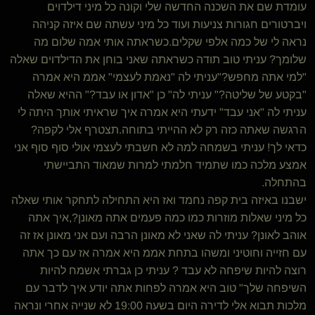
עומדת שם את השכנה החדשה שלי וקונה כל מיני דילדוים
ויברטורים חגורות צניעות ועוד כל מיני עשתה שם איזה קניהה
נראה לי של כמה אלפי שקלים.כשראתה אותי אמה שלום מה
שלומך? עניתי טוב תודה כשראתה שאני בוחן את הדילדוים שאלה
"למי אתה מחפש?"עניתי לה "נאמת לעצמי" אממ היא אמרה
"בקטע של שליטה?" עניתי לה" כן "אדון או עבד?" ההיא שאלה
עניתי לה "אני עבד" ידעתי היא אמרה איך שראיתי אותך היתה לי
הרגשה שאתה כזה רק לא ההייתי בתוחה.תצטרף אלי לקפה?
כדאי לך! עניתי בשמחה למה לא חשבתי לעצמי אולי סוף סוף אני
אמצע מלכה כמו שתמיד חלמתי למרות שמאוד התביישתי
בהתחלה.
ישבנו באיזה בית קפה נחמד ואז היא התחילה לתחקר אותי שאלה
כל מיני שאלות מוזרות כמו כמה פעמים אתה מאונן?,איך אתה
אוהב לאונן? עניתי לה שאני לא מאונן הרבה ועם אני מאונן אז זה
עם חזייה וחוטיני ומשהו בתחת אממ היא אמרה אז עם כך אתה
רוצה להיות שיפחה לא עבד ? עניתי כן גברתי אשמח להיות
השיפחה שלך" טוב היא אמרה לפחות אתה יודע איך לדבר עם
מלכות תבוא אלי לדירה היום בשעה 19:00 לא שנייה אחרי ונראה