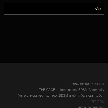
© 2026 כל הזכויות שמורות
THE CAGE — International BDSM Community
הכלוב – הבית של קהילת ה-BDSM, סאדו מזו, קינק ופטיש בישראל
יצירת קשר
info@thecage.co.il