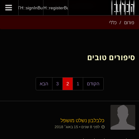
GENERAL::joinNow
AUTH::signInButton
AUTH::registerButton
פורום
כללי
סיפורים טובים
הקודם
1
2
3
הבא
כלבלבון נשלט מושפל
לפני 8 שנים • 15 באוג׳ 2018