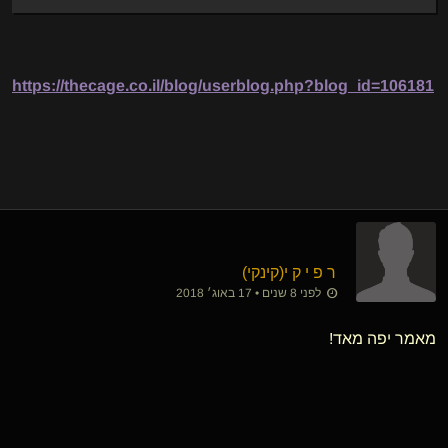
https://thecage.co.il/blog/userblog.php?blog_id=106181
ר פ י ק י​(קינקי)
לפני 8 שנים • 17 באוג׳ 2018
מאמר יפה מאד!