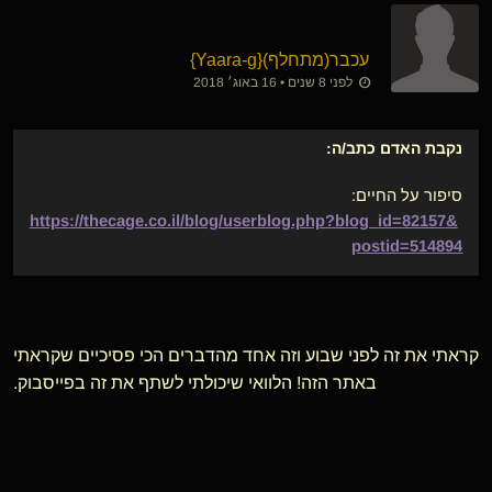
עכבר​(מתחלף)
​{
Yaara-g
}
לפני 8 שנים • 16 באוג׳ 2018
נקבת האדם
כתב/ה:
סיפור על החיים:
https://thecage.co.il/blog/userblog.php?blog_id=82157&
postid=514894
קראתי את זה לפני שבוע וזה אחד מהדברים הכי פסיכיים שקראתי
באתר הזה! הלוואי שיכולתי לשתף את זה בפייסבוק.