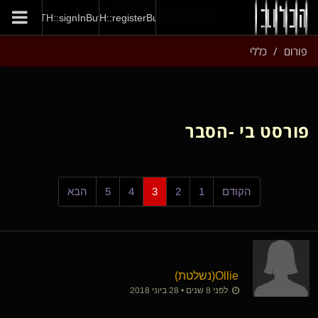
GENERAL::joinNow
AUTH::signInButton
AUTH::registerButton
פורום
כללי
פורסט בי -הסבר
הקודם
1
2
3
4
5
הבא
Ollie​(נשלטת)
לפני 8 שנים • 28 ביוני 2018