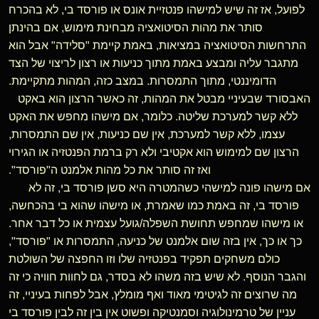
לפועל, אז זה שיש למישהו פנטזיית אונס או פורסד בי, לא בהכרח
סותר את מהות הסיטואציה מבחינת מימוש, אם בהינתן
התרחשות הסיטואציה במציאות, באמת קיימת "סלידה" אבל הוא
מתגבר עליה ומבצע באמת מתוך כניעות או רצון לריצוי של הצד
הדומיננטי, מתוך התמסרות. במצב כזה, המהות מתקיימת.
האבסורד שבעיניי מבטל את המהות, זה כאשר הרצון הוא באקט
ללא קשר למערכת שליטה. כלומר, אם מישהו מחפש את האקט
עצמו, ללא קשר למערכת, אין שם כניעות, אין שם התמסרות,
הרצון שם למימוש הוא אקטיבי ולא רק ברמת הפנטזיה או הגירוי
ואז זה סותר את כל מהות אלמנט ה"פורסד".
אם מישהו פונה למישהי כשהמטרה היא סשן פורסד בי, זה לא
פורסד בי, זה באמת כמו שאמרת, או מישהו שהוא בי בהכחשה,
או מישהו שמחפש תחושת השפלה/גועל עצמית או כל דבר אחר.
כך או כך, אין בזה שום אלמנט של כניעה, התמסרות או "פורסד",
כולם משחקים תפקיד בפנטזיה שלו וזו החפצה של השולטת
והגבר הנוסף. לא שיש בזה משהו לא בסדר, גם לחוות חוויה כי זה
מה שרוצים זה לגיטימי מאוד ואף מומלץ, אבל לפחות בעיניי, זה
עניין של טרמינולוגיה וסמנטיקה ופשוט אין בין זה לבין פורסד בי