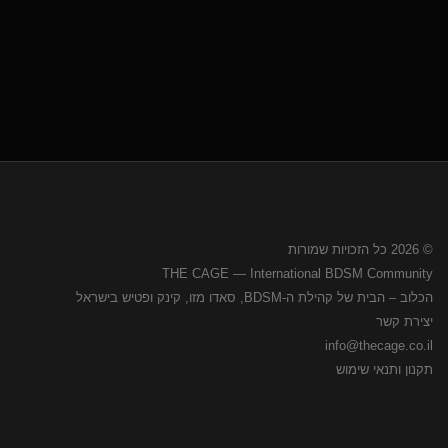
© 2026 כל הזכויות שמורות
THE CAGE — International BDSM Community
הכלוב – הבית של קהילת ה-BDSM, סאדו מזו, קינק ופטיש בישראל
יצירת קשר
info@thecage.co.il
תקנון ותנאי שימוש