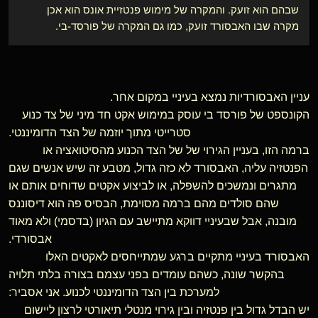
שבהם הוא זועק. והמקרה של מימוש פנטזיית אונס הוא אכן
מקרה שבו האבסורד זועק, כמו גם המקרה של פורסד-בי.
עניין האבסורדיות נמצא בעיניי במקום אחר.
הקונספט של פורסד בי עוסק במימוש אקט חד מיני של צד כנוע
סטרייטי מתוך יוזמה של הצד הדומיננטי.
ברמה הזו, בעניין הגירוי של של הצד הכנוע מהסיטואציה או
הפנטזיה עליה, האבסורד לא כזה גדול, מטבע זה שיש אנשים שגם
מתגרים ונמשכים להשפלה, או לביצוע אקטים שדוחים אותם או
שהם סולדים מהם ברמה מסוימת, הבסיס פה הוא דיסוננס
מובנה, אבל שבעיניי דווקא מתיישב עם הגיון (בדסמי) ולא מאוד
אבסורדי.
האבסורד בעיניי מתקיים ברגע שמתייחסים לאקטים האלו
בהקשר שונה, כשהם עומדים בפני עצמם בצורה בלתי תלויה
למערכת בין הצד הדומיננטי לכנוע. אני אסביר:
יש הבדל גדול בין פנטזיה ובין גירוי מנטלי תיאורטי לרצון ליישום