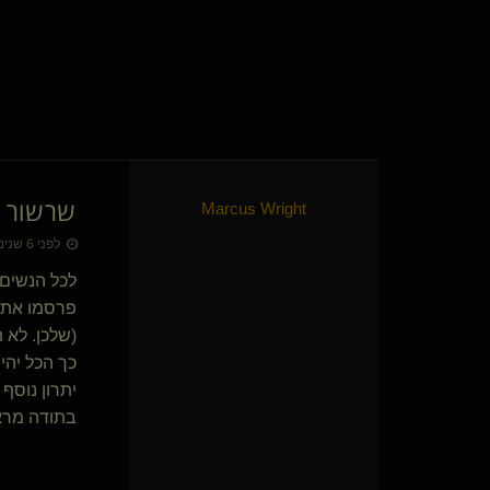
quero(שולט)
Exlibris
שליטהמוחלטת(שולט)
Eeyore(מתחלף)
hipocrates(נשלט)
Diman
ישנונית
HOLY-FEET(שולטת)
שרשור ת
Marcus Wright
הבחור הטוב
Liber Pater(שולט)
לפני 6 שנים • 18 ביולי 2020
LeafAndStream
לכל הנשים
קיאנו(נשלט)
פרסמו את ה
Blue eyesavi
(שלכן. לא
Hashirama
master berlin
כך הכל יהי
ים ים 1980
יתרון נוסף
Bluecollar(שולטת)
בתודה מרא
הטופר המפשר(נשלט)
TasteOfTrouble(שולט)
tooosick(נשלט)