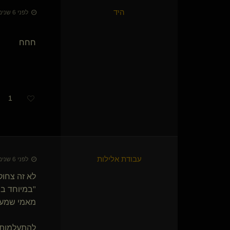
מכשפת הירח(נשלטת)
{
Loki the t
}
היד
לפני 6 שנים • 18 ביולי 2020
R a F a(קינקי)
פשוט אורי
שולט בך יפה(שולט)
חחח
הקול(שולט)
Cafe(שולט)
עקבון(נשלט)
THE-MASTER(שולט)
Fritz The cat
1
כלובי
Shlo(נשלט)
Jabba(נשלט)
Domוקרטי(שולט)
הולך לחפש(מתחלף)
עבודת אלילות
לפני 6 שנים • 18 ביולי 2020
Sweetest(נשלטת)
אסתר המדבר(נשלטת)
לא זה צחוק
Midnight Madman(קינקי)
"במיוחד בש
Lollley
מאמי שמעת
Code
SilentEcho
להתעלמותך
כלבלב שקט ונאמן