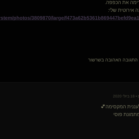
pran
רימה את הכפפה.
מכפתר גורה יחפה לכיס(שולט)
 אירוטית שלי:
גבר של מעשים(נשלט)
/system/photos/3809870/large/f473a62b5361b869447befd9ea1
sid(נשלטת)
{
נווד במדבר
}
מלקק האייקונז(נשלט)
פרדוקס(שולט)
lycraman5
Impaler(שולט)
TOP SIXTY GAY(שולט)
גובה האהובה בשרשור
סטאר(מתחלף)
CaveM
ננית המקסימה💕
תמונת פוסי