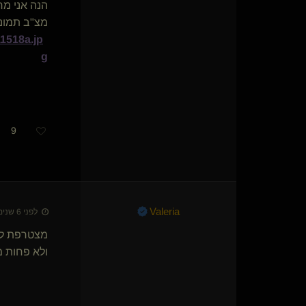
יונתן 40
הנה אני מ
גילוי לביאות
מצ"ב תמונה
BimboSissy(נשלט)
1518a.jp
יולי Yuli(לא בעסק)
{
טדי
}
g
לילית*
Dark-Evil
סמית(שולט)
עקר הבית(נשלט)
סיסי בוי לניוש(נשלט)
9
הת
Master A(שולט)
Marcus Wright
kokom(נשלט)
Valeria
לפני 6 שנים • 18 ביולי 2020
מצטרפת לע
ולא פחות מ