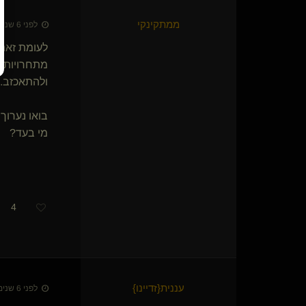
say it right
{
פררו מריר
}
זאב הערבה של הסה
ממתקינקי
לפני 6 שנים • 18 ביולי 2020
מחכה למוצא פיך
לעומת זאת 
זיו רון
מתחרויות ה
רק בינינו(שולט)
ולהתאכזב. 
BlackMirror(שולט)
Ven(מתחלף)
evillovable
בואו נערוך
doctor manhattan
מי בעד?
Futishh
גבר ענק
תבלין נדיר
שושנת קהיר הסגולה
בין הטיפות(נשלט)
4
מנטור ועוד(שולט)
I S Y D(שולט)
Praetor
comro12
absgutpunch(מתחלף)
עננית
​{
זדיינו
}
לפני 6 שנים • 18 ביולי 2020
clark(קינקי)