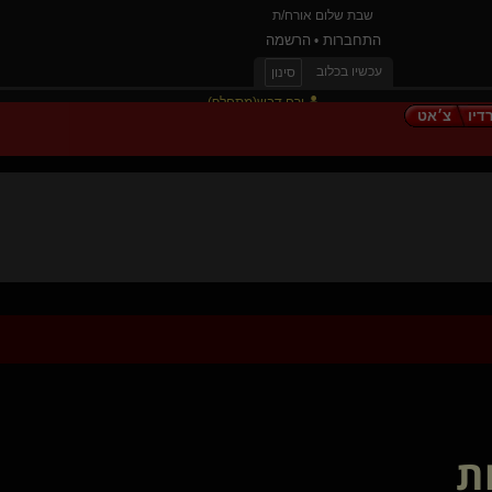
שבת שלום אורח/ת
התחברות
הרשמה
•
עכשיו בכלוב
סינון
ירח דבש(מתחלף)
דיו
צ׳אט
Team rocket(קינקי)
אלילה יוד(שולטת)
מדליק(שולט)
littlebratbunny
Kinky Lotus()
ServiceOnly(מתחלפת)
Oriz
seductive promise
blackcoffe(קינקי)
im only human
הסמוראי לי
Slave XX(נשלט)
Light- me(שולטת)
aliced
ת
generative(שולט)
Goldberg(שולט)