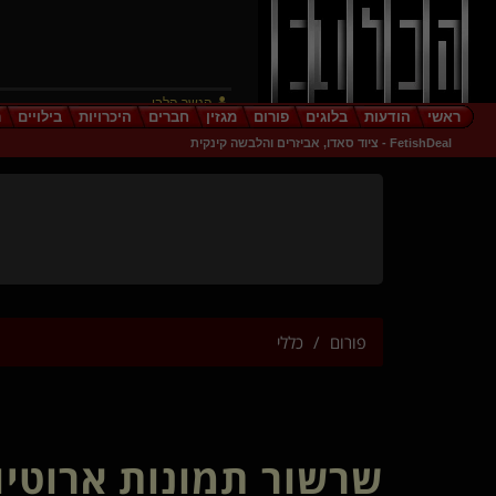
הנשר הלבן
ראשי
הודעות
בלוגים
פורום
מגזין
חברים
היכרויות
בילויים
ר
EeriePoet(שולט)
FetishDeal - ציוד סאדו, אביזרים והלבשה קינקית
prometheusX(שולט)
חיפאי צפוני(קינקי)
Lunar
romdome(שולט)
קטנה אחת לבד
Dark- Rider(שולט)
עולם מוזר(מתחלף)
Dearyou
פורום
כללי
צעצוע מתנדב(נשלט)
אגני(מתחלף)
WILD TOUCH III(שולט)
tomime
Subdivide
שרשור תמונות ארוטיו
Kbil
TheHellsAngel(שולט)