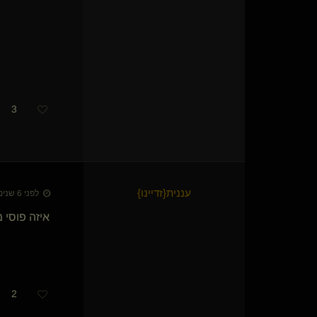
3
עננית
​{
זדיינו
}
לפני 6 שנים • 18 ביולי 2020
איזה פוסי 
2