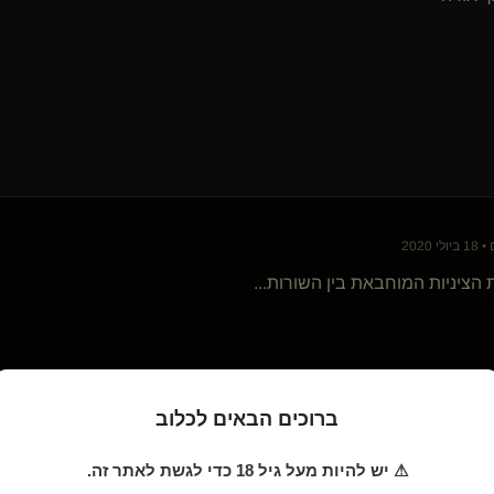
האיש של הים(מתחלף)
nadavid
דארק דנטה(קינקי)
חודר החומות
solcito
ElliteSlave
רוגע מיוחד
שולט שונה בנוף(שולט)
סקרנית פלוס(נשלטת)
מתלבש נשלטט()
שפחה שזקוקה לחינוך
הציניות המוחבאת בין השורות...
MeMyselfButWhy(נשלט)
dndnd
שרירי בהיר
brandNewBdsm
Saracen
Bratty Kate(נשלטת)
ברוכים הבאים לכלוב
Luster
Sunsets(נשלט)
⚠ יש להיות מעל גיל 18 כדי לגשת לאתר זה.
bdboy