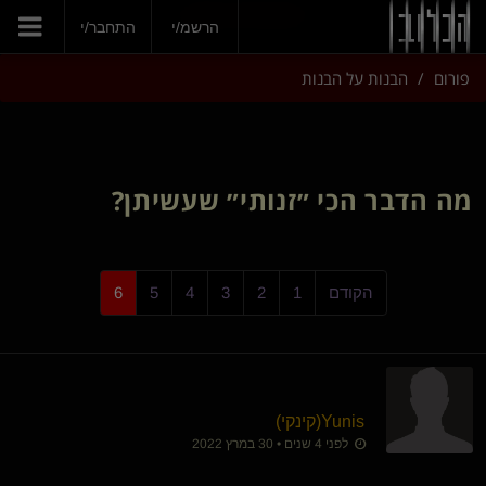
הצטרפי עכשיו
הרשמ/י
התחבר/י
פורום
הבנות על הבנות
מה הדבר הכי ״זנותי״ שעשיתן?
הקודם
1
2
3
4
5
6
Yunis​(קינקי)
לפני 4 שנים • 30 במרץ 2022