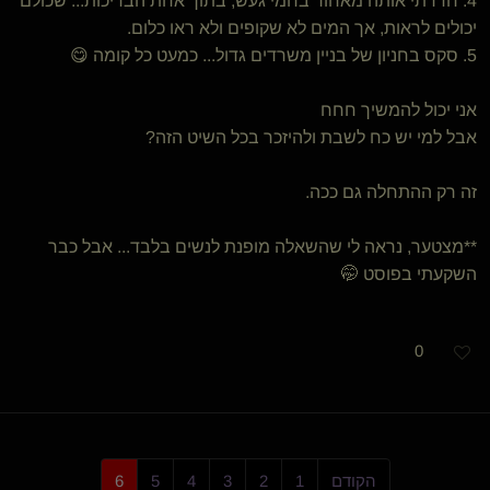
4. חדרתי אותה מאחור בחמי געש, בתוך אחת הבריכות... שכולם
יכולים לראות, אך המים לא שקופים ולא ראו כלום.
5. סקס בחניון של בניין משרדים גדול... כמעט כל קומה 😋
אני יכול להמשיך חחח
אבל למי יש כח לשבת ולהיזכר בכל השיט הזה?
זה רק ההתחלה גם ככה.
**מצטער, נראה לי שהשאלה מופנת לנשים בלבד... אבל כבר
השקעתי בפוסט 🤭
0
הקודם
1
2
3
4
5
6