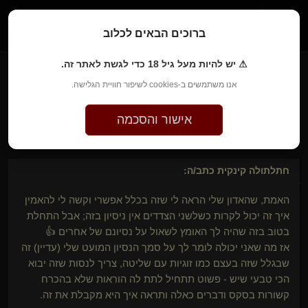
1
ברוכים הבאים לכלוב
⚠ יש להיות מעל גיל 18 כדי לגשת לאתר זה.
אנו משתמשים ב-cookies לשיפור חוויית הגלישה.
SWAY​(נשלט)
לפני 4 שנים • 12 ביוני 2022
אישור והסכמה
לגזור ולשמור
חתלתולה קינקית
כתב/ה:
האמת, שהאדון שלי הראה לי שזה בכלל אפשרי וקשה לי להאמין
איך זה יכול לקרות כשלשני הצדדים אין ניסיון בזה; אבל התחלת
בטוב בזה שהיה לך האומץ לשאול על נסיונם של אחרים 👍
אז מה שאני יכולה לומר לך על סמך הנסיון המועט שלי (עדיין) זה
שבגלל שזה בעצם כמו זוגיות עם שליטה, צריך לנסות שזה יבוא
הכי טבעי שיש - פשוט תתחיל לתת לה הוראות שלא בהכרח
קשורות בסקס ודברים כאלה ותראה איך היא מקבלת את זה.