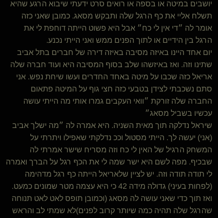
יושבים במיטה או בספה או רואים סרט ידעתי שיבוא הרגע שהיא
תשלח אליי את כף הרגל שלה ותבקש מסאג. כמובן שאני כזה
אומר לה ״די אין לי כח״ אבל היא פשוט הייתה דוחפת לי את
הרגל בין הידיים או לתוך הפנים ממש ואני הייתי נכנע.
יום אחד היינו באיזה מסיבה באיזה דירה של חברים בתל אביב
שתינו וזה. ואז באיזשהו שלב בסוף המסיבה היא ועוד חברה שלה
אריאל כזה שכבו על מיטה באחד החדרים ועשו שיחת נפש. אני
סתם נשכבתי לצידן בטבעי כזה חצי גוף על המיטה פתאום
החברה שלה זורקת ״וואי העקבים גמרו אותי מה הייתי עושה
עכשיו בשביל מסאג״
שיראל נדלקה תוך מאית השניה. היא אמרה לה ״מה ישלך אביב
(אני) יעשה לך. הייתי מסטול וככ נדלקתי שאפילו ויתרתי על
המשחק הרגיל של האין לי כח וזה מסריח שישר אמרתי לה
שבכיף. מפה לשם היא ישר שמה לי את הכף רגל על הברך ואמרה
לי תודה תודה וזה. יש לציין שלאריאל הייתה כף רגל מדהימה
(לפחות בעיני) גדולה מידה 42 כי היא עצמה מטר שמונים כמעט.
ואז תוך כדי שאני עושה לה מסאג (וכמובן תופס לאט לאט תנוחה
שהרגל שלה תהיה כמה שיותר קרוב לפנים)לא שמתי לב והראש