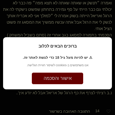
ואמרה ״תנשק או שאתה שאתה לא תצא מפה״ פה כבר לא
יכולתי גם כבר הייתי על סף גמירה בתחתון שפשוט נישקתי לה את
הרגל ואריאל הייתה בשוק אמרה לי ״למזלך אני לא אכריח אותך
לנשק לי את הרגל אבל אתה עכשיו ממשיך את המסאג זה פשוט
הציל אותי.
הסכמתי בתמורה למסאג בגב אחרי זה (סתם בשביל המשחק )
וחזרתי לעשות לה מסאג.
ברוכים הבאים לכלוב
אחרי זה כבר שיראל הייתה חצי רדומה ואריאל הייתה בטלפון ואני
פשוט כל כמה שניות זז כזה ומגניב הסנפה לרגל או מגע עם
⚠ יש להיות מעל גיל 18 כדי לגשת לאתר זה.
השפתיים.
אנו משתמשים ב-cookies לשיפור חוויית הגלישה.
אז זהו כל זה סיפור אמיתי לגמרי! אולי לא דייקתי בפרט כזה או
אישור והסכמה
אחר אבל זה היה ממש ככה.
נ.ב רציתי לצרף את כף הרגל של אריאל אבל לא יודע איך..
14
התגובה האהובה בשרשור