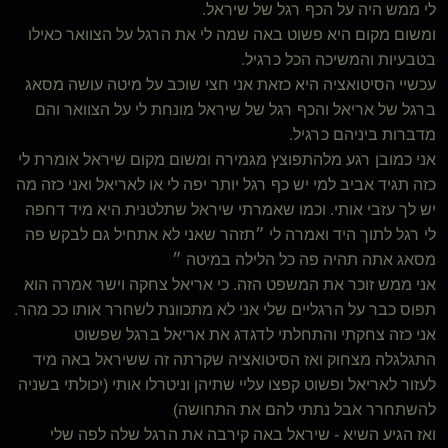
לי ממש היה על הכף רגל של שיראל.
ומשום מקום היא פשוט באה שמה לי את הרגל על הצוואר כאילו
בטבעיות והמשיכה הכל כרגיל.
עכשיי הסיטואציה היא כזאת אני חצי שוכב על מיטה עושה מסאג
ברגל של אריאל והכף רגל של שיראל מונחת לי על הצוואר והם
מדברות ביניהם כרגיל.
אני כמובן רגע מלהתפוצץ מגמירה ומשום מקום שיראל אומרת לי
כזה תגיד אביב למי יש כף רגל יותר יפה לי או לאריאל ואני כזה מה
יש לך עזבי אותי. וכמו שאמרתי שיראל שתלטנית היא מיד דחפה
לי רגל לתוך היד ואמרה לי ״תזהר שאני לא אתחיל גם לבקש פה
מסאג אתה תהיה פה כל הלילה במיטה ״
אני ממש זוכר את המשפט הזה. כי אריאל צחקה וישר אמרה הוא
תפוס כבר על הרגליים שלי אני לא מתכוונת לשחרר אותו ככ מהר.
אני כזה צחקתי והתחלתי לדגדג את אריאל ברגל שפשוט
התגלגלה מצחוק ואז הסיטואציה שקרתה זה ששיראל באה מיד
לעזור לאריאל ופשוט קפצו עליי שתיהן וניטרלו אותי (יכולתי בשניה
להשתחרר אבל נתתי להם את התחושה)
ואז הגיע השיא - שיראל באה קירבה את הרגל שלה לפה שלי