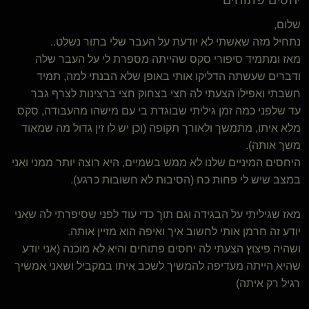
שלום,
נתחיל מזה שאשתי לא יודעת על העבר שלי בתור נשלט..
מאז ומתמיד סיפורי סקס שהייתה מספרת לי על העבר שלה
ודברים שעשתה הדליקו אותי באופן שלא הבנתי למה, תמיד
חשבתי ואפילו הצעתי לה חצי בצחוק חצי ברצינות לצרף גבר
עד שלפני כמה זמן גיליתי שבוגדת בי עם מישהו מהעבודה, סקס
מלא איתו, מתמשך ולאורך תקופה (וכן יש לו זין גדול מה שמאוד
משך אותה).
היחסים המיניים שלנו לא ממש בשמיים, היא רוצה יותר ממני ואני
במצב שיש לי פחות כח (הסיבות לא חשובות כרגע).
מאז שגיליתי על הבגידה וגם תוך כדי עוד לפני שסיפרתי לה שאני
יודע זה חרמן אותי לחשוב איך ואיפה הוא מזיין אותה.
ושהיה פיצוץ הצעתי לה יחסים פתוחים והיא לא מוכנה (אני יודע
שהיא הייתה מעדיפה להמשיך לשכב איתו במקביל ושאני אמשיך
רגיל רק איתה)