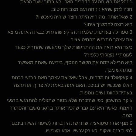
1.נהל את השיחה על הדברים האלו, לא בתוך שעת הכעס.
חכה לזמן שהיא נינוחה ועם מצב רוח טוב.
2.שאל אותה, מה היא היתה רוצה שיהיה מעכשיו?
היא רוצה להמשיך איתו?
3.ספר לה בעדינות, שלמרות הרקע שהתחיל כבגידה אתה מוצא
את עצמך מתרגש מהסיטואציה.
כיצד היא רואה את ההתרגשות שלך ממעשה שהתחיל כצעד
לעומתי / מצוקתי כלפיך?
היא הרי לא יזמה את הקשר הנוסף, בידיעה שאתה מאפשר
ומתרגש מכך.
4.קאקאולד זה מדהים, אבל שאל את עצמך האם ברגעי הכנות
האלו שעכשיו יש בניכם, האם אתה באמת לא צריך, או תרצה
בעתיד לחוות נשים נוספות.
5.קח בחשבון, כפי שהזכרת שלא בטוח שתצליח להתרגש ברגעי
האמת, כאשר היא עם גבר שהכיר אותה ברגעי משבר והסתרה
ממך.
6.מנף את הסיטואציה שדורשת הידברות לשיפור השיח בינכם,
להיות כנה ושקוף, לא רק עכשיו, אלא מעכשיו.