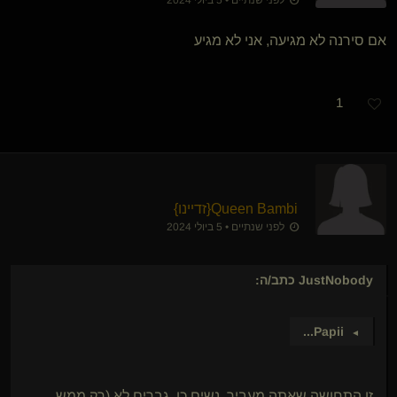
לפני שנתיים • 5 ביולי 2024
אם סירנה לא מגיעה, אני לא מגיע
1
Queen Bambi
​{
זדיינו
}
לפני שנתיים • 5 ביולי 2024
JustNobody
כתב/ה:
...
Papii
►
זו התחושה שאתה מעביר. נשים כן, גברים לא (רק ממש