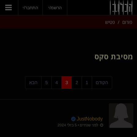
הצטרפי עכשיו
הרשמ/י
התחבר/י
פורום
פטיש
מסיבת סקס
הקודם
1
2
3
4
5
הבא
JustNobody
לפני שנתיים • 5 ביולי 2024