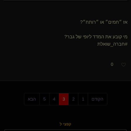
אז ״חמים״ או ״רותח״?
מי קובע את המדד ליופי של גבר?
#חברה_שואלת
0
הקודם
1
2
3
4
5
הבא
קפצי ל