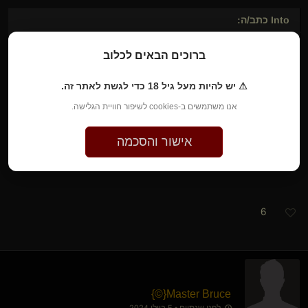
Into
כתב/ה:
ברוכים הבאים לכלוב
...
JustNobody
►
אני מזדהה כאבטיח
⚠ יש להיות מעל גיל 18 כדי לגשת לאתר זה.
אנו משתמשים ב-cookies לשיפור חוויית הגלישה.
אישור והסכמה
אני מרגישה שהפוטנציאל של Into באמת מגיע לידי ביטוי בשרשור
הזה. זה מאוד יפה ומרגש לעקוב ולקרוא.
6
}
©
​{
Master Bruce