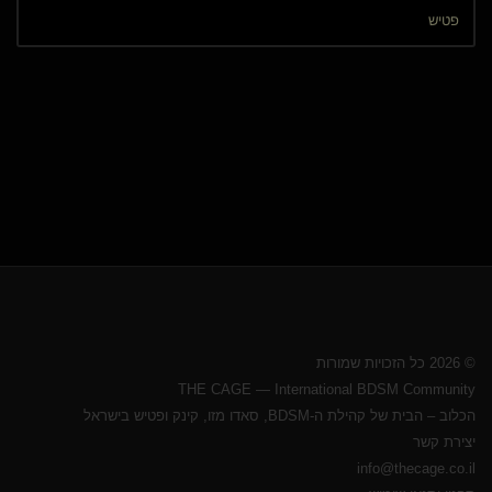
© 2026 כל הזכויות שמורות
THE CAGE — International BDSM Community
הכלוב – הבית של קהילת ה-BDSM, סאדו מזו, קינק ופטיש בישראל
יצירת קשר
info@thecage.co.il