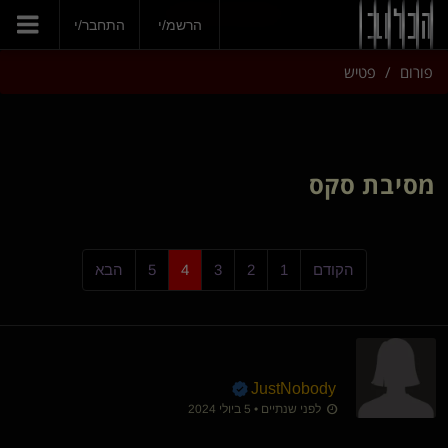
הצטרפי עכשיו
הרשמ/י
התחבר/י
פורום
פטיש
מסיבת סקס
הקודם
1
2
3
4
5
הבא
JustNobody
לפני שנתיים • 5 ביולי 2024