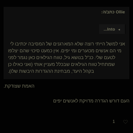
Ollie
כתב/ה:
...
Into
►
אני למשל הייתי רוצה שלא המארגנים של המסיבה יכתיבו לי
מי הם אנשים מכוערים ומי יפים. אין כמעט סיכוי שהם יצלפו
לטעם שלי. כנ"ל בנושא גיל, טווח הגילאים כאן נגמר לפני
שמתחיל טווח הגילאים שבכלל מעניין אותי (ואני כאילו כן
בקהל היעד, מבחינת ההגדרות היבשות שלו).
האמת שצודקת.
העם דורש הגדרה מדויקת לאנשים יפים
1