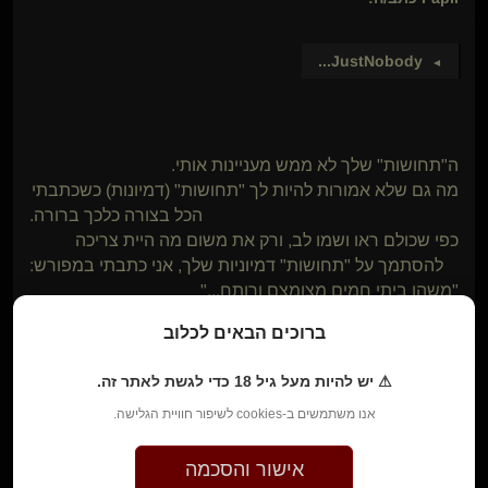
...
JustNobody
►
ה"תחושות" שלך לא ממש מעניינות אותי.
מה גם שלא אמורות להיות לך "תחושות" (דמיונות) כשכתבתי
הכל בצורה כלכך ברורה.
כפי שכולם ראו ושמו לב, ורק את משום מה היית צריכה
להסתמך על "תחושות" דמיוניות שלך, אני כתבתי במפורש:
"משהו ביתי חמים מצומצם ורותח..."
אז איך הגעת ל 100 נשים, רק אלוהים יודע.
ברוכים הבאים לכלוב
בהצלחה.
⚠ יש להיות מעל גיל 18 כדי לגשת לאתר זה.
אנו משתמשים ב-cookies לשיפור חוויית הגלישה.
הלו
אישור והסכמה
ביקשת שאני לא אגיב לך