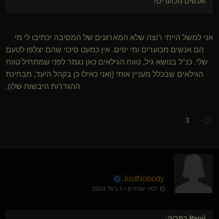
ואנשים מכוערים?
אני למשל הייתי רוצה שלא המארגנים של המסיבה יכתיבו לי מי
הם אנשים מכוערים ומי יפים. אין כמעט סיכוי שהם יצלפו לטעם
שלי. כנ"ל בנושא גיל, טווח הגילאים כאן נגמר לפני שמתחיל טווח
הגילאים שבכלל מעניין אותי (ואני כאילו כן בקהל היעד, מבחינת
ההגדרות היבשות שלו).
3
JustNobody
לפני שנתיים • 5 ביולי 2024
Papii
כתב/ה: