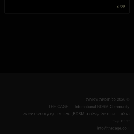
© 2026 כל הזכויות שמורות
THE CAGE — International BDSM Community
הכלוב – הבית של קהילת ה-BDSM, סאדו מזו, קינק ופטיש בישראל
יצירת קשר
info@thecage.co.il