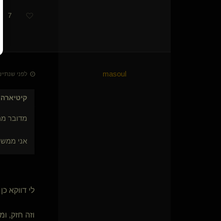
הבל
7
Ven
בולבוליטה(נשלט)
Pencol(נשלט)
kryptonMe(נשלט)
טליה בן(נשלט)
בין הטיפות(נשלט)
masoul
לפני שנתיים • 23 בדצמ׳
HexaDoe(קינקי)
wildvixen(נשלטת)
קיטיארה
כ
עבד נצחי(נשלט)
clark(קינקי)
מדובר ממ
מכפתר גורה יחפה לכיס(שולט)
מלקק האייקונז(נשלט)
אני ממש ס
סמית(שולט)
DomMale4fem
Komem
red-cell()
לי דווקא כ
וזה חזק, ו