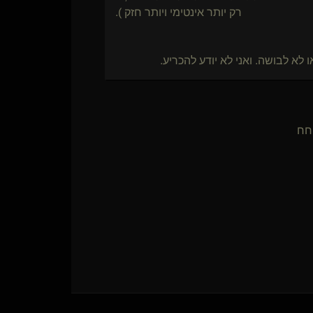
רק יותר אינטימי ויותר חזק ).
 לא לבושה. ואני לא יודע להכריע.
 חח