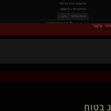
סופשבוע נעים אורח/ת
התחברות
הרשמה
•
עכשיו בכלוב
סינון
סוני אנגל(נשלטת)
דיו
צ׳אט
Vozinha(שולט)
Brat בתדר גבוה(קינקית)
{
vixen 🦊
}
אלילה יוד(שולטת)
camelll
דרדסייית(נשלטת)
ServiceOnly(מתחלפת)
joke her
William Arthur
עולם מוזר(מתחלף)
חתולה חמודה(נשלטת)
DOR T(קינקי)
Light- me(שולטת)
Drwantlove(נשלט)
TheHellsAngel(שולט)
ג בטוח
hipocrates(נשלט)
TwoFingers