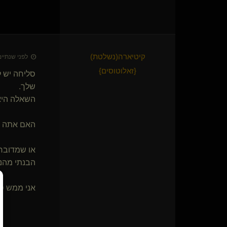
prefer
sexygardener
THOMASS
RenShen
משרת גבר(נשלט)
קיטיארה​(נשלטת)
לפני שנתיים • 23 בדצמ׳
-Sub-Zero-(נשלט)
{
זאלוטוסים
}
סליחה יש ל
O Bruxo(שולט)
שלך.
Odoriko
{
🫪
}
כלבונת סקרנית(נשלטת)
{
תומר ההוא
}
השאלה היא
GDragon
Luster
האם אתה מת
צופסטיקס
gavriel ben
או שמדובר 
do-not-piss-me
הבנתי מהנ
זיו רון
mentalslavee(נשלט)
אני ממש סק
LittleSage
mad-max
eraneran
mipster()