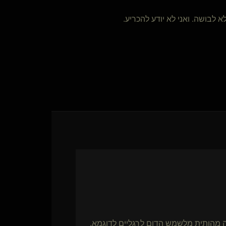
א לבושה. ואני לא יודע להכריע.
נה מהותית מלשמש הדום לרגליים לדוגמא,