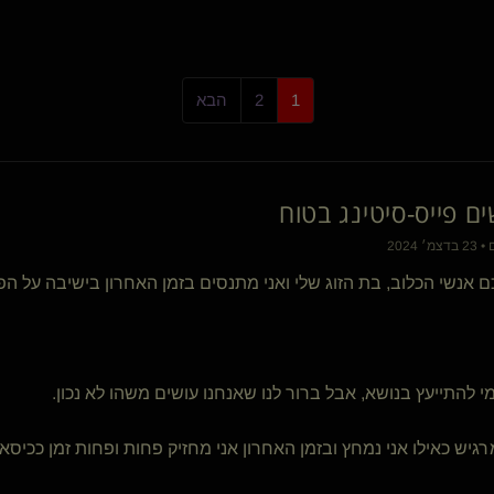
DeAnna(נשלטת)
Carcosa(שולט)
דייג
Blue eyesavi
1
2
הבא
החזק שולט
חיה צפונית
Hashirama
master berlin
ים פייס-סיטינג בטוח
TushiB(קינקית)
Unbreakable will
 2024
Shyme
ם אנשי הכלוב, בת הזוג שלי ואני מתנסים בזמן האחרון בישיבה על הפ
Banes(שולט)
דורה באהבה(נשלט)
עיסוי טנטרי מגבר
TorMentor(שולט)
מטפל מושפל(נשלט)
מי להתייעץ בנושא, אבל ברור לנו שאנחנו עושים משהו לא נכון.
CTAC DM(שולט)
FANTAS84
רגיש כאילו אני נמחץ ובזמן האחרון אני מחזיק פחות ופחות זמן ככיסא.
מתלבשת בחתיך תא
XL MIT(שולט)