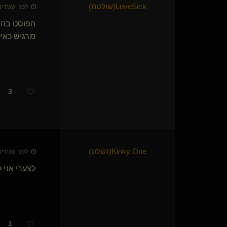
עקבון(נשלט)
LoveSick​(שולטת)
לפני שנתיים • 23 בדצמ׳
לא סתם עוד עבד
הפוסט בהס
המכשפה בג'ינס(מתחלפת)
Jabba(נשלט)
מרגיש כאיל
Dysonn(נשלט)
אדריכל נשמה והתמסרות
Noli
dommixxx
3
WildAtHeart
רימר(נשלט)
Artemisi
דומיניק ונילוב
nadavid
ארטמיה(נשלטת)
Kinky One​(נשלט)
לפני שנתיים • 23 בדצמ׳
טליה-Talia(נשלטת)
לצערי אני 
Asslickingg
Big mistake(שולט)
ElliteSlave
gamechanger
Night Fury
1
ההואא