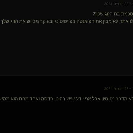
THE-MASTER(שולט)
 2024
teacher(שולט)
כמת בת הזוג שלך?
כלובי
CalmDominant(מתחלף)
ו אתה לא מבין את הפואנטה בפייסיטינג ובעיקר מבייש את הזוג שלך
Your good sub(קינקית)
dani-loyal-slave
Ajwk(נשלטת)
SilentEcho
SigmaGuardian(קינקי)
little-princess(נשלטת)
Sanitit(נשלטת)
lenovo
Marys lamb
מתלמד-בכיר
 2024
TacticalControl
לא מדבר מניסיון אבל אני יודע שיש רהיטי בדסמ ואחד מהם הוא ממ
סאוטורו
אדון אמיתי בעבד
shipopoo(שולט)
Peque
שם של מלכה
owlflylight