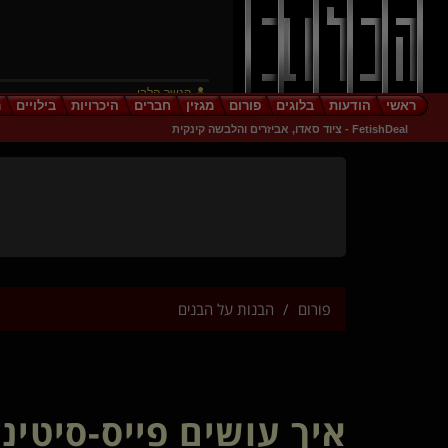
הנשר הלבן
ראשי
הודעות
בלוגים
פורום
מגזין
חברים
היכרויות
בילויים
ר
EeriePoet(שולט)
FetishDeal - ציוד סאדו, אביזרים והלבשה קינקית
prometheusX(שולט)
Jennifer Lopez
מדליק(שולט)
romdome(שולט)
moonlight dom
Dark- Rider(שולט)
HelloKittyBabyGirl(נשלטת)
האישה בזהב
פורום
הבנות על הבנים
Dearyou
freakazoid
tomime
DonnaAlba
generative(שולט)
איך עושים פייס-סיטינ
שליטהמוחלטת(שולט)
nandos(שולט)