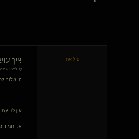
מורה שאוהב ללמד(קינקי)
סנטוריון
Liber Pater(שולט)
masoul
ג'ין גריי-סאמרס(שולטת)
lazyboy(קינקי)
{
U-man
}
בכח המוח
ריברס
איך עוש
טיל אחי
ים ים 1980
המצליףO
{
שולט
}
לפני שנתיים • 23 בדצמ׳
Latinlover(שולט)
{
עיר אילת
}
הי שלום לכ
Confetti
אורנוס-ס
flammable(נשלטת)
xBLACKIEx(מתחלפת)
הליברטיני(קינקי)
אין לנו עם 
aum
תומר ההוא(שולט)
{
כלבונת סקר
}
אני תמיד מ
עבד אצילי(נשלט)
קושקה שלו(מתחלפת)
{
Drizztpool
}