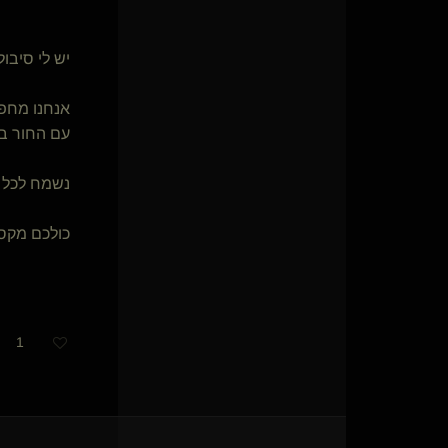
D Shibari(שולט)
UNlimited(קינקי)
Still Water(נשלטת)
יש לי סיבול
משמעות המשמעת(שולט)
The Mechanic
אנחנו מחפש
משחקי המוח
עם החור ב
התשיעית של בטהובן
Daniel-Rope(נשלט)
נשמח לכל 
}
©
{
Master Bruce
רז78
{
מלאך שחור
}
Mobius(שולט)
כולכם מקס
איש אחד במסע(שולט)
מכשפת הירח(נשלטת)
{
Loki the t
}
פרלין(נשלטת)
{
ש
}
cluracan
1
צופה בשקט(נשלט)
תופס החלומות(שולט)
סאנדיי
הקול(שולט)
Cafe(שולט)