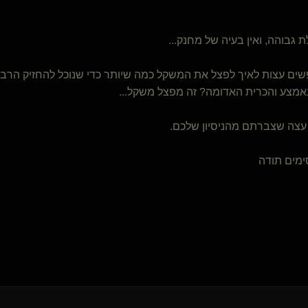
MagisterDolor(שולט)
המאלף השולט בעבד(שולט)
קושית(שולטת)
ת גבוהה, ואין בעיה של מחנק...
ערס פואטי
Idea(שולט)
ים עצות לאיך לפצל את המשקל כמה שיותר כדי שנוכל להחזיק הרבה
מתחלק
אמצע והכרית האדומה? זה מפצל משקל...
orian
Snitch
עצה שצברתם מהניסיון שלכם.
Drizztpool(שולט)
{
קושקה שלי
}
PersonalJesus
Sweet melody(נשלטת)
ימים תודה
joshee(שולט)
{
ממי*
}
קשקש(מתחלף)
R a F a(קינקי)
Dex
Venus in Furs
שולט בך יפה(שולט)
Alexey90210(מתחלף)
BrutallDom
Truth Seeker