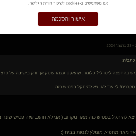
RedVelvet(מתחלפת)
אנו משתמשים ב-cookies לשיפור חוויית הגלישה.
aizik
ג'קוב
אישור והסכמה
רצה עם זאבות
בול חזק(שולט)
botnit(נשלט)
Praetor
 2024
ברגישות אך בנחישות
המפנק111
תב/ה:
bigdawg(נשלט)
מכאיב להנאתנו()
ש בהחפצה ליטרלי? כלומר, שהאקט עצמו עוסק אך ורק בישיבה על פרצוף
BimboSissy(נשלט)
Dark-Evil
קרנית! לי עוד לא יצא להיתקל בפטיש כזה...
lycraman5
אדון בכלבה רעבה(שולט)
סטאר(מתחלף)
CaveM
ן יצא להיתקל בפטיש כזה מאד מקרוב ( אני לא חושב שזה פטיש שונה
מאד מאד מחפיץ. מומלץ לנסות בבית (: