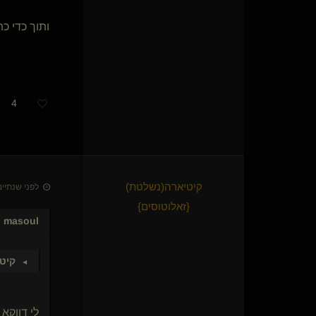
ותוך כדי כ
4
קיטיארה​(נשלטת)
לפני שנתיים • 23 בדצמ׳
{
זאלוטוסים
}
masoul
כ
קיט
►
לי דווקא