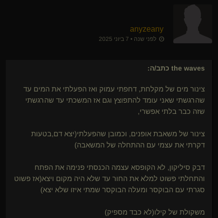
anyzeany
לפני שנה • 7 ביוני 2025
the waves
כתב/ה:
צינור מים של מקלחת, דחפתי עמוק ואז הפעלתי את המים עד
שהרגשתי שאני עומד להתפוצץ וגם אז המשכתי עד שהרגשתי
שזה כבר בלתי אפשרי,
צינור של משאבת אופנים, וכמובן שהפעלתי(יצא דם,בטעות
דקרתי את עצמי עם ההתחלה של המשאבה)
דבק סיליקון, לא הקופסא עצמה הכנסתי פנימה את הפתח
והתחלתי פשוט למלא את החור עד שלא היה מקום ויצא(אז פשוט
סגרתי עם הבוקסר ומעלה הבוקסר שמתי איזו שלא יצא)
משקולת של קילו(לא כבד מספיק)