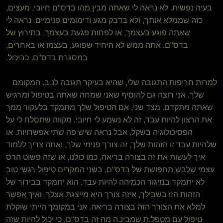
בעיה נפשית. לא נראה לי שאתה מבין מהו בדס"ם חיובי, מעצים,
כזה שממלא אותך, ולא בדבק מגע ודימומים פנימיים. נראה לי
שאתה פוגע בעצמך, או לפחות פגעת בעצמך, בתירוץ של
בדס"ם. אתה ממש לא היחיד שפוגע, בעצמו או באחרים,
במסגרת בדס"ם, כביכול.
למרות חריפות התגובה שלי, שהיא בעיקר תגובה לנ.ב. המקומם
שלך, אני רוצה גם להוסיף שאני שמחה שאתה בטיפול ומרגיש
שאתה מתקדם. מצד שני, אם הטיפול שלך מתמקד בלעקור ממך
את הרצון להיות עבד, זה לא נשמע לי חיובי. מקווה שתסלח לי על
הפסיכולוגיה בשקל, אבל נראה שיש פה שתי אפשרויות. או
שלהיות עבד זו הזהות שלך, זה צורך פנימי שלך, ואתה צריך ללמוד
איך לעשות את זה בצורה בריאה, כמו כולנו, או שזה פשוט הרס
עצמי שלבש תחפושת של בדס"ם. בשני המקרים טיפול רגשי טוב
לא יתמקד במיגור הכמיהה להיות עבד. הוא יתמקד בבירור של
הזהות הזו בשבילך, איזה צורך היא מייצגת אצלך, ואיך אפשר
למלא את הצורך הזה בצורה בריאה. אני במקומך הייתי שוקלת
טיפול עם מטפל.ת שמבינ.ה מה זה בדס"ם, כי יכול להיות שזה