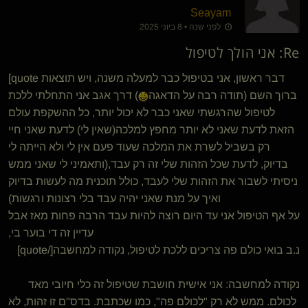
Seayam
לפני שנה • 8 ביוני 2025
Re: אני הולך לטיפול
[quote דבר ראשון, אני בטיפול כבר למעלה משנה, ויש תוצאות
ברוך השם (תודה רבה על הדאגה
) דרך אגב אני התחלתי ללכת
לטיפול שהרגשתי שאני כבר לא יכול יותר, כל ההשקפת עולם
הזאת לדעת שאני לא יותר מחפץ למלכה(שאין לי) לדעת שאני חיי
רק בשביל לשרת את המלכה שעוד פעם אין לי ולא הייתה לי
בדיוק, לדעת שכל הזהות שלי זה רק עבד,(ותאמיני לי שאני ממש
ניסיתי לשבור את הזהות שלי לעבד, כולל תוכנית מה לעשות בדיוק
ואיך על מנת שאני יהיה עבד בלי רצונות ורגשות)
על אף הטיפול אני עד היום רוצה להיות עבד הרבה פחות מאז אבל
עדיין זה די בוער בי,
נ.ב בואי כולם פה צריכים ללכת לטיפול, נקודה למחשבה[/quote]
נקודה למחשבה: אני אישית חושבת שטיפול זה כלי חיובי מאד
לכולם. ממש לא רק "לכולם פה", כמו שכתבת. בדס"ם זו זהות, לא