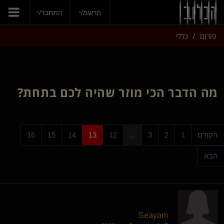
הצטרפי עכשיו
הרשמ/י
התחבר/י
פורום
כללי
מה הדבר הכי מוזר שהיה לכם בתחת?
הקודם
1
2
3
...
12
13
14
15
16
הבא
Seayam