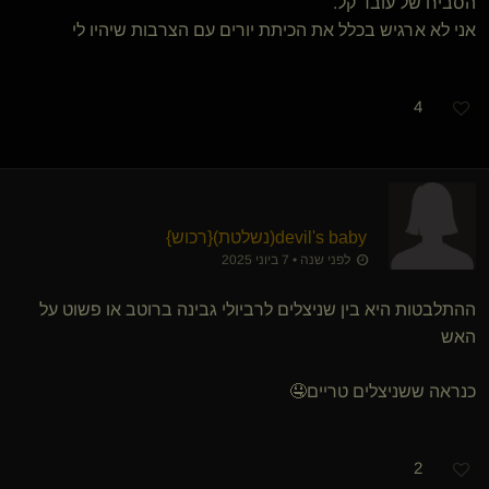
הסביח של עובד קל.
אני לא ארגיש בכלל את הכיתת יורים עם הצרבות שיהיו לי
4
devil's baby​(נשלטת)
​{
רכוש
}
לפני שנה • 7 ביוני 2025
ההתלבטות היא בין שניצלים לרביולי גבינה ברוטב או פשוט על
האש
כנראה ששניצלים טריים🤤
2