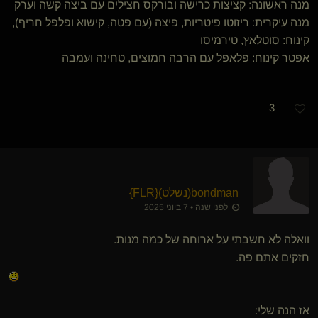
מנה ראשונה: קציצות כרישה ובורקס חצילים עם ביצה קשה וערק
מנה עיקרית: ריזוטו פיטריות, פיצה (עם פטה, קישוא ופלפל חריף),
קינוח: סוטלאץ, טירמיסו
אפטר קינוח: פלאפל עם הרבה חמוצים, טחינה ועמבה
3
bondman​(נשלט)
​{
FLR
}
לפני שנה • 7 ביוני 2025
וואלה לא חשבתי על ארוחה של כמה מנות.
חזקים אתם פה.
אז הנה שלי: