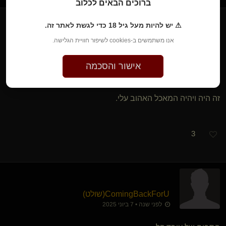
ברוכים הבאים לכלוב
⚠ יש להיות מעל גיל 18 כדי לגשת לאתר זה.
}
©
​{
Master Bruce
אנו משתמשים ב-cookies לשיפור חוויית הגלישה.
לפני שנה • 7 ביוני 2025
אישור והסכמה
כוס של מישהי שאני מעוניין בה.
זה היה ויהיה המאכל האהוב עלי.
3
ComingBackForU​(שולט)
לפני שנה • 7 ביוני 2025