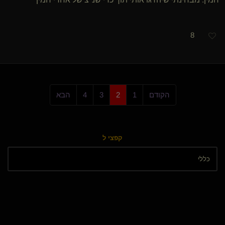
8
הקודם
1
2
3
4
הבא
קפצי ל