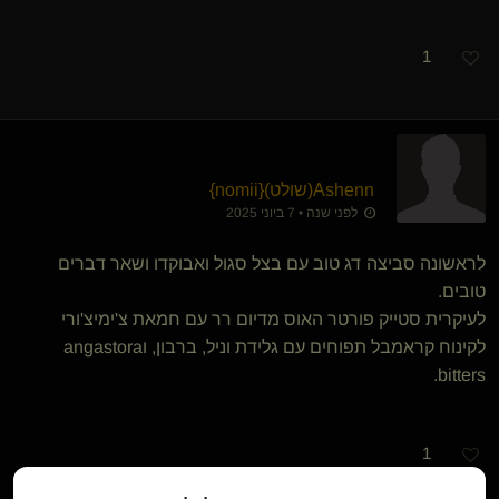
1
Ashenn​(שולט)
​{
nomii
}
לפני שנה • 7 ביוני 2025
לראשונה סביצה דג טוב עם בצל סגול ואבוקדו ושאר דברים
טובים.
לעיקרית סטייק פורטר האוס מדיום רר עם חמאת צ'ימיצ'ורי
לקינוח קראמבל תפוחים עם גלידת וניל, ברבון, וangastora
bitters.
1