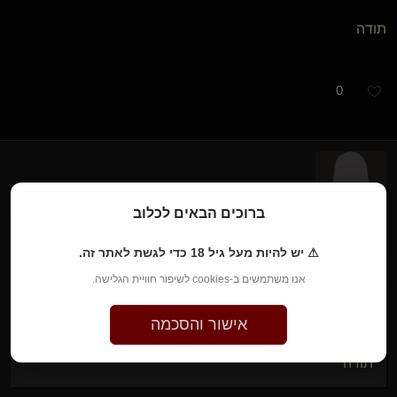
תודה
0
מכשפת הירח​(נשלטת)
​{
Loki the t
}
ברוכים הבאים לכלוב
לפני שנה • 9 ביוני 2025
⚠ יש להיות מעל גיל 18 כדי לגשת לאתר זה.
לורד זאב
כתב/ה:
אנו משתמשים ב-cookies לשיפור חוויית הגלישה.
...
StreetCat
אישור והסכמה
►
תודה