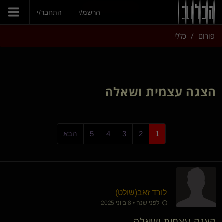
הצטרפי עכשיו
הרשמ/י
התחבר/י
פורום
כללי
הצגה עצמית ושאלה
1
2
3
4
5
הבא
לורד זאב​(שולט)
לפני שנה • 8 ביוני 2025
הצגה עצמית ושאלה