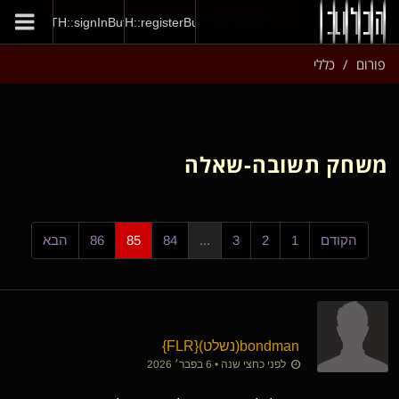
GENERAL::joinNow
AUTH::signInButton
AUTH::registerButton
פורום
כללי
משחק תשובה-שאלה
הקודם
1
2
3
...
84
85
86
הבא
bondman​(נשלט)
​{
FLR
}
לפני כחצי שנה • 6 בפבר׳ 2026