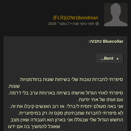
bondman​(נשלט)
​{
FLR
}
לפני כחצי שנה • 7 בפבר׳ 2026
Bluecollar
כתב/ה:
...
Bent
►
סיפרתי לחברות טובות שלי בשיחות שונות בהזדמנויות
שונות.
סיפרתי לאחי הגדול ואישתו בשיחה בארוחת ערב בלי דרמה.
וגם זוגתו של אחי יודעת.
אני באה מעולם יחסית ליברלי. אז רוב האנשים קיבלו את זה.
לא סיפרתי לחברות שמבחינתן סקס זה רק במיסיונרית.
החשש הגדול שלי שבגללו אני בארון הוא העבודה שאין מצב
שאוכל להמשיך בה אם ידעו