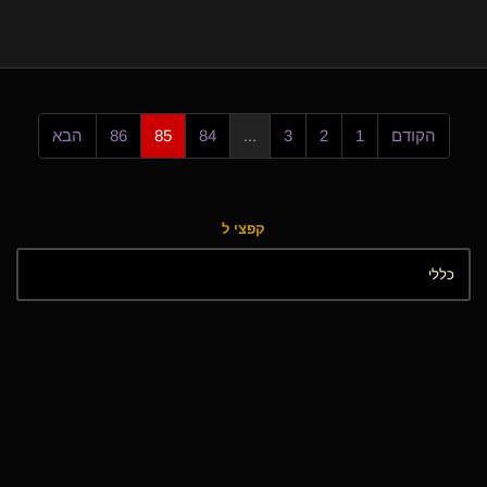
הקודם
1
2
3
...
84
85
86
הבא
קפצי ל