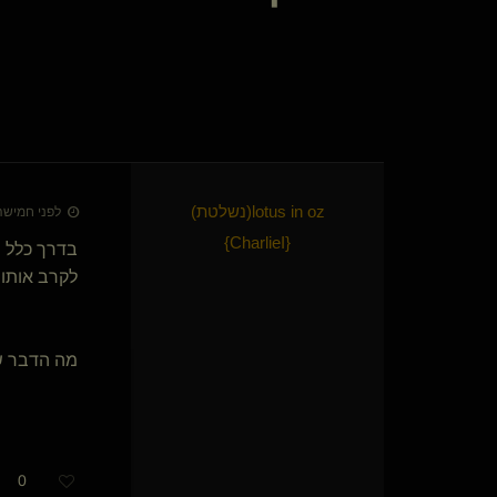
TorMentor(שולט)
CTAC DM(שולט)
מתלבשת בחתיך תא
קושית(שולטת)
מתחלק
Nighthawk(שולט)
{
bella777
}
hasday(נשלט)
{
מחפש
}
דגית זהבי
lotus in oz​(נשלטת)
לפני חמישה חודשים
joshee(שולט)
{
ממי*
}
}
CharlieI
{
פרלין(נשלטת)
{
ש
}
בדרך כלל מ
תהום(מתחלפת)
לקרב אותו ו
Alexey90210(מתחלף)
הקול(שולט)
Truth Seeker
מה הדבר ש
THE-MASTER(שולט)
תחת ידך(נשלט)
העוגן
dommixxx
Dom sott(שולט)
0
lenovo