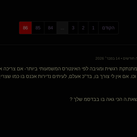
aum
תומר ההוא(שולט)
{
כלבונת סקר
}
MagisterDolor(שולט)
PlugAndPlay
הקודם
1
2
3
...
84
85
86
שולט קשוח(שולט)
PersonalJesus
Mobius(שולט)
איש אחד במסע(שולט)
 • 14 בפבר׳ 2026
T i n y d a n c e r(נשלטת)
Dex
תנתקת רגשית ומגיבה לפי האינטרס המשמעותי ביותר- אם צריכה א
שולט בך יפה(שולט)
כו. אם אין לי צורך בו, בד"כ אעלם, לעיתים נדירות אכנס בו כמו שצריך
העולם המופלא(שולט)
BrutallDom
עקבון(נשלט)
את.ה הכי גאה בו בבדסמ שלך ?
לא סתם עוד עבד
VM
דינה קרוסית דוגמנית
ironvelvet
האיש של הים(מתחלף)
מתלמד-בכיר