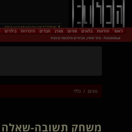
KATJONIK(נשלט)
{
WakandaMan
}
ראשי
הודעות
בלוגים
פורום
מגזין
חברים
היכרויות
בילויים
ר
prometheusX(שולט)
FetishDeal - ציוד סאדו, אביזרים והלבשה קינקית
littlebratbunny
EnigmaQueen
CheekyGoodGirl(נשלטת)
כמו שני משוגעים בחוף
מעמקים
He Doesnt Ask
TheHellsAngel(שולט)
שליטהמוחלטת(שולט)
פורום
כללי
SURFERR(מתחלף)
משהו יצירתי
fungu
masoul
xtazz
משחק תשובה-שאלה
TasteOfTrouble(שולט)
עיסוי טנטרי מגבר