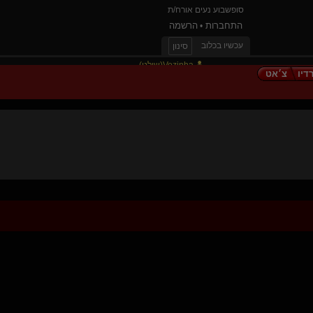
סופשבוע נעים אורח/ת
התחברות
הרשמה
•
עכשיו בכלוב
סינון
Vozinha(שולט)
דיו
צ׳אט
אלילה יוד(שולטת)
romdome(שולט)
William Arthur
Dearyou
tomime
OM XXX
generative(שולט)
אני וזה(נשלטת)
ככ
Dom Red(שולט)
Liber Pater(שולט)
LeafAndStream
ג'ין גריי-סאמרס(שולטת)
Funshine
{
Tenderhear
}
Shyme
xBLACKIEx(מתחלפת)