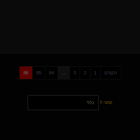
עבד נצחי(נשלט)
sage2k2
יולי Yuli(לא בעסק)
{
טדי
}
mi_555
lycraman5
אדון בכלבה רעבה(שולט)
CaveM
הקודם
1
2
3
...
84
85
86
קפצי ל