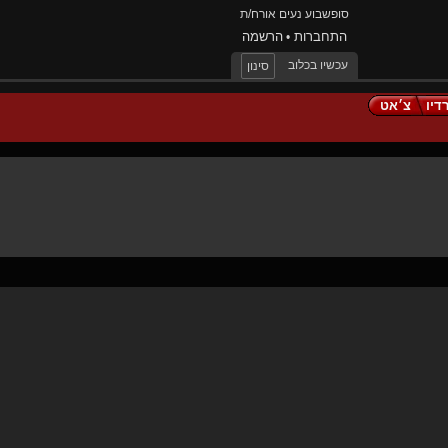
סופשבוע נעים אורח/ת
התחברות
הרשמה
•
עכשיו בכלוב
סינון
דיו
צ׳אט