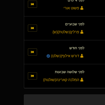
לפני 4 ימים
פשוט אורי
לפני שבועיים
פרלין​(נשלטת)
​{
ש
}
לפני חודש
דורש אילוף​(נשלט)
לפני שלושה שבועות
המלכה קארינה​(שולטת)