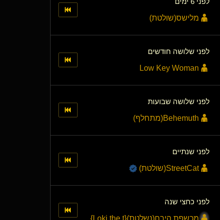
לפני 6 ימים
מלישס​(שולטת)
לפני שלושה חודשים
Low Key Woman
לפני שלושה שבועות
Behemuth​(מתחלף)
לפני שנתיים
StreetCat​(שולטת)
לפני כחצי שנה
מכשפת הירח​(נשלטת)
​{
Loki the t
}