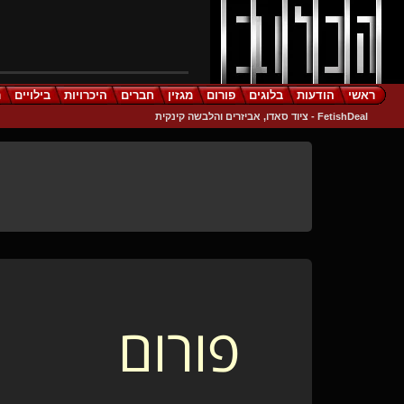
ראשי
הודעות
בלוגים
פורום
מגזין
חברים
היכרויות
בילויים
ר
FetishDeal - ציוד סאדו, אביזרים והלבשה קינקית
פורום