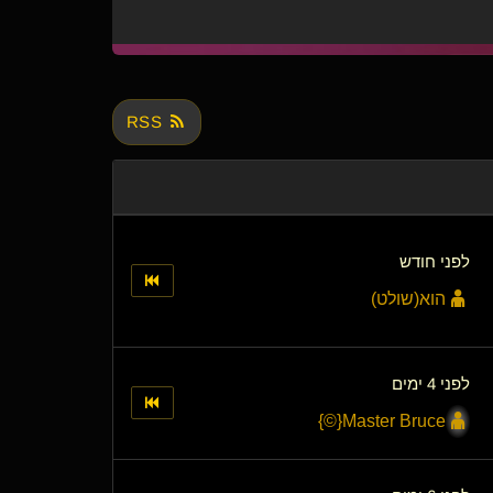
RSS
לפני חודש
הוא​(שולט)
לפני 4 ימים
}
©
​{
Master Bruce