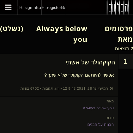
GENERAL::joinNow
AUTH::signInButton
AUTH::registerButton
פרסומים
Always below
(נשלט)
מאת
you
2 תוצאות
1
הקוקהולד של אשתי
אפשר להיות גם הקוקולד של אישתך ?
חמישי ינו' 28, 2021 9:43 am • 12 תגובות • 6702 צפיות
מאת
Always below you
פורום
הבנות על הבנים