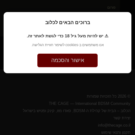
פורום
DJ ורדיו הכלוב
ברוכים הבאים לכלוב
נושא
שירים שעושים לכם רטוב באוזניים?
⚠ יש להיות מעל גיל 18 כדי לגשת לאתר זה.
אנו משתמשים ב-cookies לשיפור חוויית הגלישה.
אישור והסכמה
© 2026 כל הזכויות שמורות
THE CAGE — International BDSM Community
הכלוב – הבית של קהילת ה-BDSM, סאדו מזו, קינק ופטיש בישראל
יצירת קשר
info@thecage.co.il
תקנון ותנאי שימוש