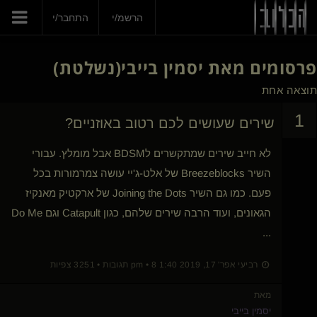
הרשמ/י
התחבר/י
פרסומים מאת
יסמין בייבי
(נשלטת)
תוצאה אחת
1
שירים שעושים לכם רטוב באוזניים?
לא חייב שירים שמתקשרים לBDSM אבל מומלץ. עבורי
השיר Breezeblocks של אלט-ג'יי עושה צמרמורות בכל
פעם. כמו גם השיר Joining the Dots של ארקטיק מאנקיז
הגאונים, ועוד הרבה שירים שלהם, כגון Catapult וגם Do Me
...
רביעי אפר' 17, 2019 1:40 pm • 8 תגובות • 3251 צפיות
מאת
יסמין בייבי