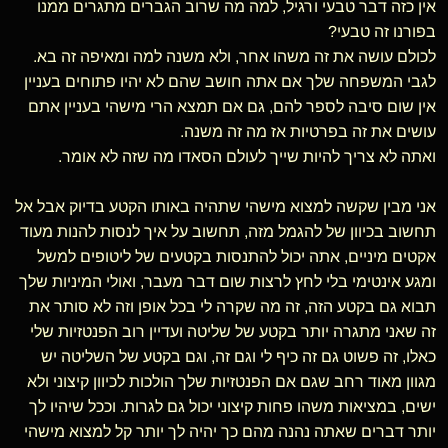
אין כזה דבר טבעי ורגיל, למה מה שרוב הגברים מתגרים ממנו
בפורנו זה טבעי?
לכולם עושה את זה משהו אחר, ולא משנה למה ומאיפה זה בא.
לגבי המשפחה שלך אם אתה חושב שהם לא יהיו פתוחים בעניין
אין שום סיבה לספר להם, גם אם תמצא הרי מישהי בעניין אתם
עושים את זה בפרטיות אז מה זה משנה.
ואתה לא צריך להיות שייך לעולם הסאדו מה שזה לא אומר.
אני מבין שקשה למצוא מישהי שתהיה באותו הקטע בדיוק אבל אל
תחשוב בכיוון של להגמל מזה, תחשוב על איך לנסות להנות מעוד
אקטים מיניים, אתה יכול להתנסות בקטעים של ליטופים למשל
ומגע אינטימי בלי לחץ לרצות שום דבר מעבר, ואולי המיניות שלך
תבוא גם בקטע הזה, זה מה שקרה לי בכל אופן וזה לא סותר את
זה שאני מתגרה יותר בקטע של שליטה ועדיין רוב הפנטזיות שלי
כאלו, זה פשוט גם זה כיף לי וגם זה, וגם בקטע של השליטה יש
מגוון מאוד רחב שגם אם הפנטזיות שלך הולכות לכיוון קיצוני ולא
ישים, במציאות משהו פחות קיצוני יכול גם לגרות. וככל שיהיו לך
יותר דברים שאתה נהנה מהם כך יהיה לך יותר קל למצוא מישהי