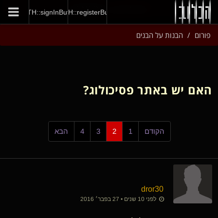
GENERAL::joinNow
AUTH::signInButton
AUTH::registerButton
פורום
הבנות על הבנים
האם יש באתר פסיכולוג?
הקודם
1
2
3
4
הבא
dror30
לפני 10 שנים • 27 בפבר׳ 2016