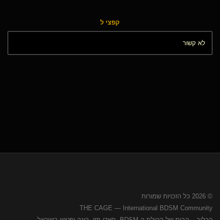
קפצי ל
© 2026 כל הזכויות שמורות
THE CAGE — International BDSM Community
הכלוב – הבית של קהילת ה-BDSM, סאדו מזו, קינק ופטיש בישראל