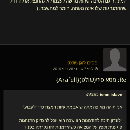
המיני. זו גם הסיבה שהוא מרשה לעצמו לא להתנצל או להודות
שההתנהגות שלו אינה נאותה. חומר למחשבה. (:
פסיכו לוג​(שולט)
לפני 7 שנים • 28 ביוני 2019
Re: מטא פיזי​(שולט){Arafell}
israelislave
כתב/ה:
אני תוהה מאיפה אתה שואב את עזות המצח כדי "לקבוע"
"לונדון חיכה להזדמנות הזו שבה הוא יוכל להצדיק התנהגות
פוגענית וקפץ על המציאה כשהזדמנות הזו נקרתה בפניו"