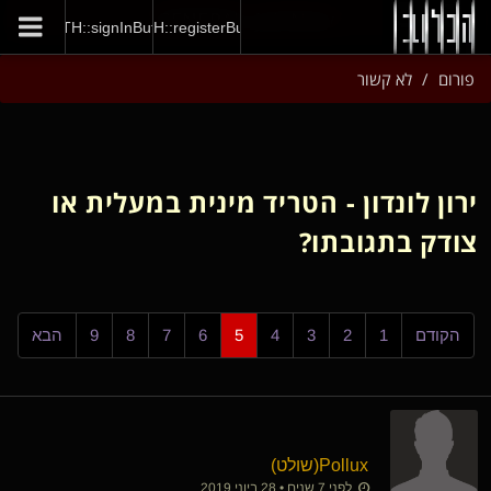
GENERAL::joinNow
AUTH::signInButton
AUTH::registerButton
פורום
לא קשור
ירון לונדון - הטריד מינית במעלית או
צודק בתגובתו?
הקודם
1
2
3
4
5
6
7
8
9
הבא
Pollux​(שולט)
לפני 7 שנים • 28 ביוני 2019