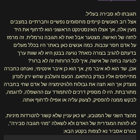
תגובתו לא סבירה בעליל.
אצל רוב האנשים קיימים מחסומים נפשיים וחברתיים במצבים
מעין אלה, אך אצלו האינסטינקט הראשוני הוא לדחוף את היד
לחזה של האישה. מצטער אבל זאת לא תגובה נורמלית. זה מרמז
על אדם חסר עכבות. כמה אנשים כאן באתר היו בכלל מעלים
בדעתם להגיב בצורה כזאת? נגיעה בבטן היא לא שוות ערך
לנגיעה בחזה של אישה, איך לכל הרוחות זה לא ברור?
אכן, שד הוא לא איבר מין, אך הוא כן איבר אינטימי, ואנחנו כחברה
מתייחסים אליו בצדק בהתאם. הכעס והעלבון שחש ירון לונדון
מוצדק אך הוא חצה את גבולות הלגיטימציה של אדם שחי בחברה
מתורבתת. היו לו מספיק דרכים להתמודד עם ההשפלה, לדוגמה,
לבקש ממנה להפסיק, לצעוק עליה או אפילו לדחוף אותה.
מהצד השני של המטבע, יש כאן עניין שלא קשור להטרדות מיניות,
לא לזהות המגדרית של האדם ולא לשאלה "מהי תגובה סבירה",
בטרם אסביר נא לצפות בקטע הבא: