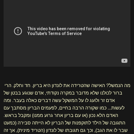
מה הנמשל? האישה שהטרידה את לונדון היא בריון. חד וחלק. הרי
ברור לכולנו שלא מדובר במקרה נקודתי, אדם שנוגע בבטן של
אדם זר ולועג לו על המשקל עשה דברים כאלה בעבר. ומה
לעשות... כמו שקורה הרבה בחיים, לפעמים הבריון מסתבך עם
האדם הלא נכון (או עם בריון אחר גרוע ממנו) ומקבל בראש.
התגובה של הילד לתוקפנות של הבריון לא הייתה סבירה (כמעט
שבר לו את הגב), וכך גם תגובתו של לונדון (הטריד מינית), אך זה