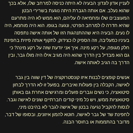
לעניין אדון לונדון: הבעיה לא היתה כניסה למרחב שלו, אלא בכך
שהוא נעלב. אם אותה הגברת היתה נוגעת בשרירי הבטן
המעוצבים שלו ומחמיאה לו עליהם, הוא ממש לא היה מתרעם
שהיא חדרה לו למרחב הפרטי, ונגעה בגופו. הוא היה מוחמא, היה
לו נעים. הבעיה היא שההתנהגות הזו של אותה אישה נתפסה
בעיניו כמעליבה, וזה הספיק לו כצידוק, לתקוף אותה פיזית בחפינת
חלק מגופה, על רקע מינה. איך אני יודעת שזה על רקע מינה? כי
גם הוא מבדיל בין הדרך שהוא היה מגיב אילו היה מולו גבר, ובין
הדרך בה הגיב לאותה אישה.
אנשים קופצים לבנות איזו קונסטרוקציה של דין שווה בין גבר
לאישה, הקבלה בין פעולות ואיברים. בפועל זו לא הדרך לבחון
סיטואציה, כי נשים וגברים פועלים ומרגישים אחרת גם באותן
סיטואציות ממש, ויש כל מיני קודים חברתיים שונים לאישה וגבר.
לנסות להקביל נגיעה בבטן של אישה לגבר לא בהיבט מיני,
לחפינת שד של גבר לאישה, חוטא להמון איזונים, ובסופו של דבר,
מדובר בהתממות או בחוסר הבנה.