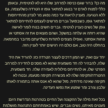
מה כן? ברור שגם כניסה למרחב שלו היא לא לגיטימית, ובאופן
כללי לפנות לאדם זר בנוגע למתאר גופו זו הטרדה כשלעצמה, גם
ללא הנגיעה. מעניין לראות עד כמה נפגע מר לונדון מהתייחסות
למתאר גופו, כשבפועל גברים מרשים לעצמם להתייחס למתאר
גופן של נשים כעניין לגיטימי. גברים חשים בנוח לומר לאישה
שהיא רזתה או עלתה במשקל, ושהם מוצאים את זה אסתטי או
פחות אסתטי, ואפילו מצפים לתודות כשלדעתם מדובר במחמאה.
בהחלט היה טוב, אם כולם היו רגישים יותר לעניין הזה.
יחד עם זאת, יש המון דרכים לעצור הטרדה כזו: להוריד את היד
שלה, להבהיר לה חד משמעית שהוא לא מסכים לחדירה למרחב
הפרטי שלו, או להתייחס מילולית לאמירה שלה. חד משמעית,
ההטרדה/תקיפה שלה לא מכשירה תקיפה מטעמו, ובטח לא
תקיפה שאינה מידתית. מזל שהוא לא אנס אותה בתמורה לאותו
עלבון צורב ומר שפצע את נפשו העדינה.
בכל זאת מילה על ההקצנה ועל החיים בטהרנות הנדרשת היום:
מעטים מאיתנו, נשים וגברים, שיש באמתחתם התנהגות מושלמת