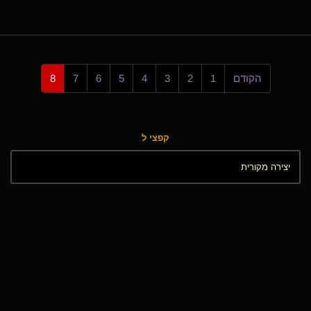
הקודם
1
2
3
4
5
6
7
8
קפצי ל