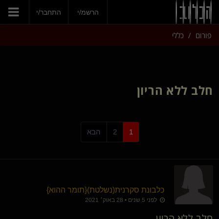
הצטרפי עכשיו
הרשמ/י
התחבר/י
פורום
כללי
חלב ללא הריון
1
2
הבא
כלבונת סקרנית​(נשלטת)
​{
תומר ההוא
}
לפני 5 שנים • 28 באוק׳ 2021
חלב ללא הריון