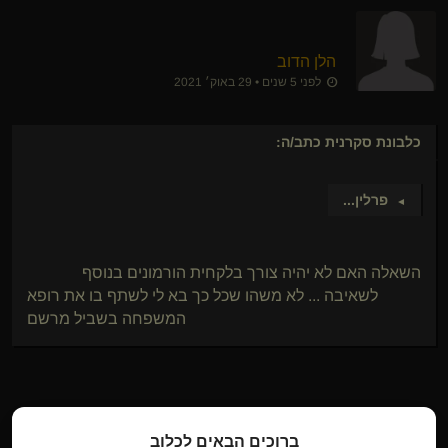
הלן הדוב
לפני 5 שנים • 29 באוק׳ 2021
כלבונת סקרנית
כתב/ה:
פרלין
...
►
השאלה האם לא יהיה צורך בלקחית הורמונים בנוסף
לשאיבה ... לא משהו שכל כך בא לי לשתף בו את רופא
המשפחה בשביל מרשם
אני מבינה ואני איתך באותה הסירה... סוג של. הרי ביולוגית אני
ברוכים הבאים לכלוב
גבר. התייעצתי עם חברה שהיא אימוש ושולטת ובנוסף - דוקטור