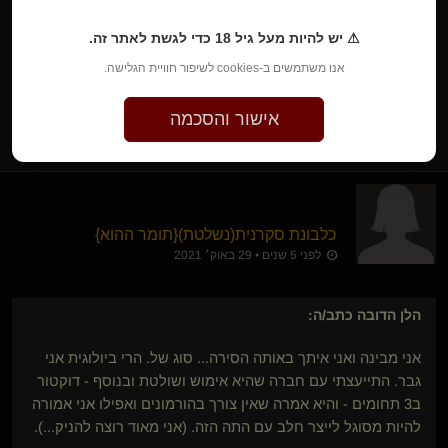
ב3 תחומים - והיא אמרה שאין צורך בהורמונים ואפילו אני אמורה
⚠ יש להיות מעל גיל 18 כדי לגשת לאתר זה.
להיות מסוגל לייצר חלב עם התה הזה. (אני מאוד רוצה להניק...)
אנו משתמשים ב-cookies לשיפור חוויית הגלישה.
1
אישור והסכמה
כלבונת סקרנית​(נשלטת)
​{
תומר ההוא
}
לפני 5 שנים • 29 באוק׳ 2021
הלן הדובה
כתב/ה:
אני מבינה ואני איתך באותה הסירה... סוג של. הרי ביולוגית אני
גבר. התייעצתי עם חברה שהיא אימוש ושולטת ובנוסף - דוקטור
ב3 תחומים - והיא אמרה שאין צורך בהורמונים ואפילו אני אמורה
להיות מסוגל לייצר חלב עם התה הזה. (אני מאוד רוצה להניק...).