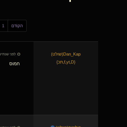
הקודם
1
Dan_Kap​(שולט)
לפני שנתיים • 27 באוק׳
{
f,yt,D,תכ
}
חמוס