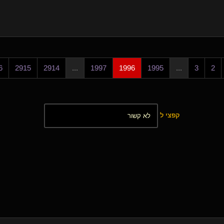
6
2915
2914
...
1997
1996
1995
...
3
2
קפצי ל