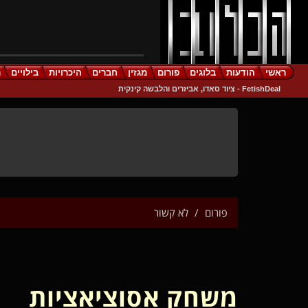
ראשי
הודעות
בלוגים
פורום
מגזין
חברים
היכרויות
בילויים
ר
FetishDeal - ציוד סאדו, אביזרים והלבשה קינקית
פורום
לא קשור
משחק אסוציאציות