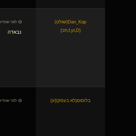
Dan_Kap​(שולט)
לפני שנתיים • 27 באוק׳
{
f,yt,D,תכ
}
נבאדה
בלוסום​(לא בעסק)
​{
ע
}
לפני שנתיים • 28 באוק׳