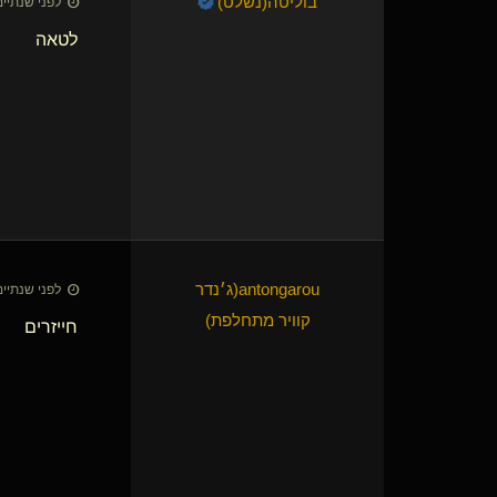
בוליטה​(נשלט)
לפני שנתיים • 27 באוק׳
לטאה
antongarou​(ג׳נדר
לפני שנתיים • 27 באוק׳
קוויר מתחלפת)
חייזרים