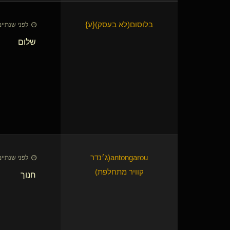
בלוסום​(לא בעסק)
​{
ע
}
לפני שנתיים • 28 באוק׳
שלום
antongarou​(ג׳נדר
לפני שנתיים • 28 באוק׳
קוויר מתחלפת)
חנוך