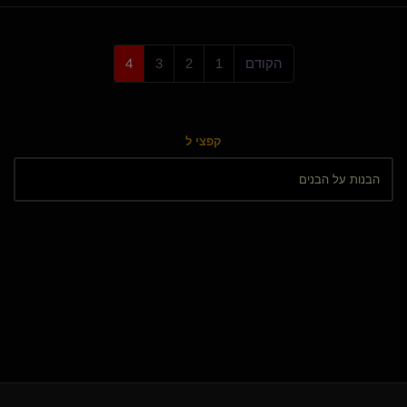
הקודם
1
2
3
4
קפצי ל