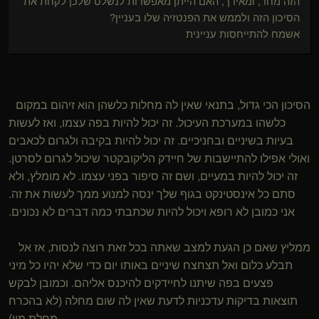
הזה מחד, ומאידך, האם הייתן מאפשרות לנשלט שלכן לקחת את
הסיכון הזה ולממש את הפנטזיה שלו בעניין?
אשמח להתייחסות עניינית
הסיכון הכי גדול, בתנאי שאין לה מחלות כלשהן הוא זיהום במקום
כלשהו במערכת העיכול. זה יכול להיות בפה עצמו, ואז לעשות
בעיות בשיניים ובחניכיים. זה יכול להיות בקיבה ולגרום לכאבים
ואולי אפילו להתיישבות של חיידק הליקובקטר שיכול לגרום לסרטן.
זה יכול להיות במעיים, ושם זה סיפור בפני עצמו. לא מומלץ, ולא
סתם כל אינסטינקט בגוף שלך ינסה למנוע ממך לעשות את זה.
אני כמובן לא רופא ויכול להיות שכתבתי כמה דברים לא נכונים.
ממליץ שאם כן הגעת למצב שאתה בכל זאת רוצה לנסות, אז אל
תבלע כלום ואל תצחצח שיניים באותו יום כדי שלא יהיו כל מיני
פצעים בפה שיתנו לחיידקים להיכנס אליהם. וכמובן לבקש
תוצאות בדיקות עדכניות לדעת שאין לה שום מחלה (לא בהכרח
מחלת מין)