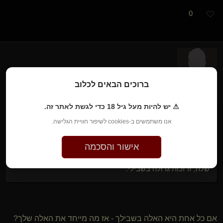
0
HeatCliff​(נשלט)
לפני חודשיים • 4 ביוני 2026
ברוכים הבאים לכלוב
⚠ יש להיות מעל גיל 18 כדי לגשת לאתר זה.
VirginForever
כתב/ה:
אנו משתמשים ב-cookies לשיפור חוויית הגלישה.
אני מוכן לשמש כאסלה אנושית לכל מי שרק תרצה. בכל מקום
אישור והסכמה
ובכל זמן.
כל אחת היא אלה בשבילי ואני קיים בשביל לקבל את הפסולת
שלה, זו זכות גדולה בשבילי.
אם כל אחת היא האלה בשבילך - אז מה מייחד את האלה שלך?