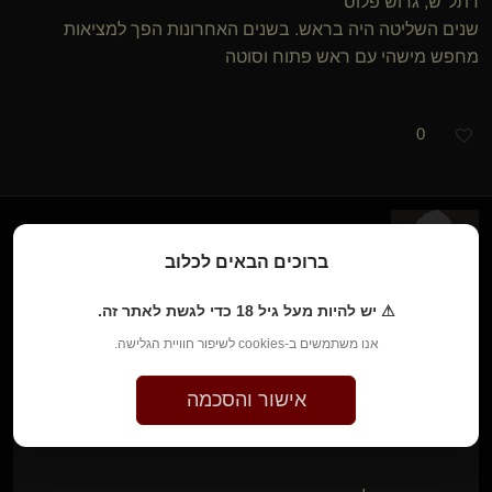
דתל"ש, גרוש פלוס
שנים השליטה היה בראש. בשנים האחרונות הפך למציאות
מחפש מישהי עם ראש פתוח וסוטה
0
ברוכים הבאים לכלוב
מכבד ודומננטי
לפני חודשיים • 9 ביוני 2026
⚠ יש להיות מעל גיל 18 כדי לגשת לאתר זה.
אנו משתמשים ב-cookies לשיפור חוויית הגלישה.
devil's baby
כתב/ה:
אישור והסכמה
...
RANDD
►