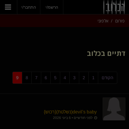
הרשמ/י
התחבר/י
פורום
אלפוני
דתיים בכלוב
הקודם
1
2
3
4
5
6
7
8
9
devil's baby​(נשלטת)
​{
רכוש
}
לפני חודשיים • 6 ביוני 2026