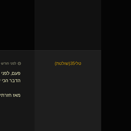
טלי35​(שולטת)
לפני חודש • 8 ביולי 26
פעם, לפני 23 שנים, אכלתי בקניון במבשרת גלידה בטעם וויסקי.
הדבר הכי ש
מאז חזרתי 