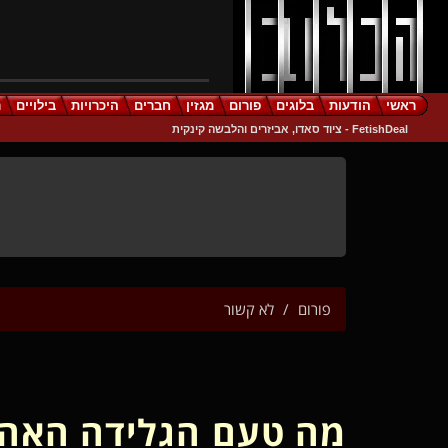
ראשי
הודעות
בלוגים
פורום
מגזין
חברים
היכרויות
בילויים
ר
FetishDeal - ציוד סאדו, אביזרים והלבשה קינקית
פורום
לא קשור
מה טעם הגלידה האהו