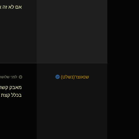
אם לא זה א
שנאוצר​(נשלט)
לפני שלושה שבועות 
מאבק קשה ב
בכלל קצת ה