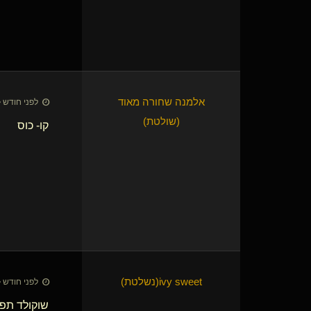
אלמנה שחורה מאוד​
לפני חודש • 8 ביולי 26
(שולטת)
קו- כוס
ivy sweet​(נשלטת)
לפני חודש • 8 ביולי 26
שוקולד תפו