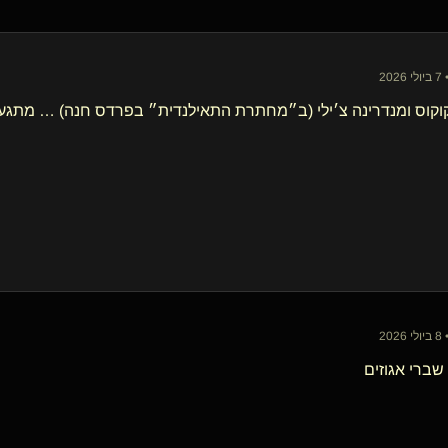
20
וקוס ומנדרינה צ׳ילי (ב״מחתרת התאילנדית״ בפרדס חנה) … מתגעג
20
שברי אגוזים