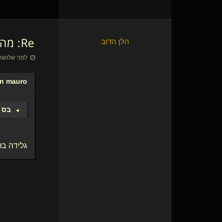
Re: מה טעם הגלידה האהוב עליכם?
הלן הדוב
לפני שלושה שבועות 
n mauro
בס 
►
גלידה בט