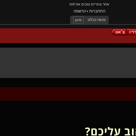
אחר צהריים טובים אורח/ת
התחברות
הרשמה
•
עכשיו בכלוב
סינון
דיו
צ׳אט
ב עליכם?