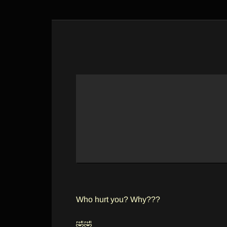
Who hurt you? Why???
🤣🤣