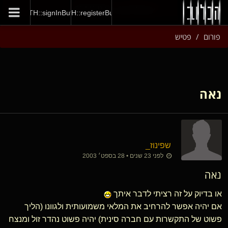
GENERAL::joinNow
AUTH::signInButton
AUTH::registerButton
פורום
פטיש
נאה
שפינוז_
לפני 23 שנים • 28 בספט׳ 2003
נאה
או בדיוק על זה רציתי לדבר איתך
אם יהיה אפשר להרחיב את המלאי משמועותית ולגוונו (הליך
פשוט של התקשרות עם חברה סינית) יהיה פשוט נהדר זול ומנצח