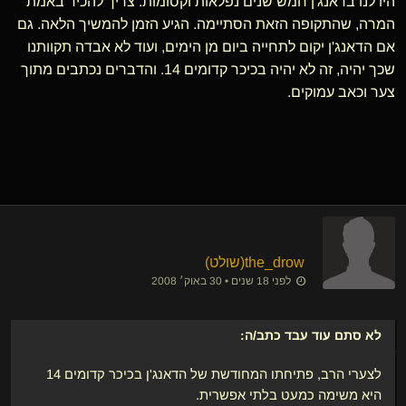
היו לנו בדאנג'ן חמש שנים נפלאות וקסומות. צריך להכיר באמת
המרה, שהתקופה הזאת הסתיימה. הגיע הזמן להמשיך הלאה. גם
אם הדאנג'ן יקום לתחייה ביום מן הימים, ועוד לא אבדה תקוותנו
שכך יהיה, זה לא יהיה בכיכר קדומים 14. והדברים נכתבים מתוך
צער וכאב עמוקים.
the_drow​(שולט)
לפני 18 שנים • 30 באוק׳ 2008
לא סתם עוד עבד
כתב/ה:
לצערי הרב, פתיחתו המחודשת של הדאנג'ן בכיכר קדומים 14
היא משימה כמעט בלתי אפשרית.