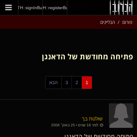
GENERAL::joinNow
AUTH::signInButton
AUTH::registerButton
פורום
הבליינים
פתיחה מחודשת של הדאנגן
1
2
3
הבא
שולטת בך
לפני 18 שנים • 25 באוק׳ 2008
פתיחה מחודשת של הדאנגן