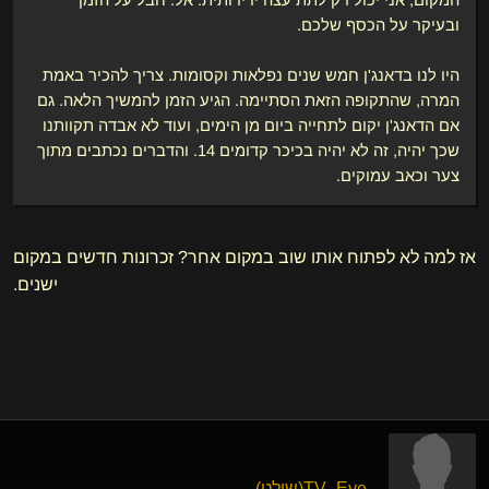
המקום, אני יכול רק לתת עצה ידידותית: אל. חבל על הזמן
ובעיקר על הכסף שלכם.
היו לנו בדאנג'ן חמש שנים נפלאות וקסומות. צריך להכיר באמת
המרה, שהתקופה הזאת הסתיימה. הגיע הזמן להמשיך הלאה. גם
אם הדאנג'ן יקום לתחייה ביום מן הימים, ועוד לא אבדה תקוותנו
שכך יהיה, זה לא יהיה בכיכר קדומים 14. והדברים נכתבים מתוך
צער וכאב עמוקים.
אז למה לא לפתוח אותו שוב במקום אחר? זכרונות חדשים במקום
ישנים.
TV_Eye​(שולט)