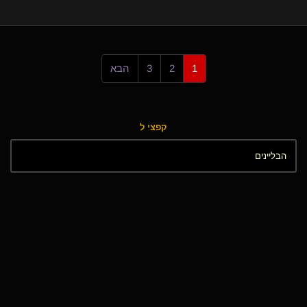
1
2
3
הבא
קפצי ל