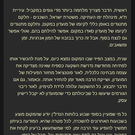
ראשית, הדבר מצריך מלחמה ביותר מדי גופים במקביל: עיריית
ת"א, מינהלת יפו העתיקה, משטרת ישראל, השכנים - חלקם
מתנגדים באופן כללי לקיומו של מועדון במקום, וחלקם מתנגדים
לקיומו של מועדון סאדו במקום. אפשר להילחם בהם, ואולי אפשר
גם לנצח בסוף, אבל זה כרוך בבזבוז של המון אנרגיות, זמן
ומשאבים.
שנית, במצב הפיזי שבו המקום נמצא כיום, על מנת להכשיר אותו
לפתיחה מחודשת נדרשת השקעה כספית שאינה מצדיקה את
עצמה מבחינה כלכלית, לאור פוטנציאל מחזור הפעילות של
המועדון, ושייקח הרבה מאוד זמן להחזיר אותה. וכאמור, גם אם
הדבר יתבצע, כל ההשקעה עלולה לרדת לטימיון, לאור ריבוי
הגורמים שיעשו כל שביכולתם כדי שהמועדון לא יקבל רישיון
עסק.
כל מי שמעיין בסופי שבוע בלוחות הנדל"ן יודע שהמקום מוצע
בשבועות האחרונים להשכרה, לכל מטרה שהיא. המודעה בעיתון
תמשיך להופיע עוד הרבה זמן. למי שמשתעשע ברעיון לקחת את