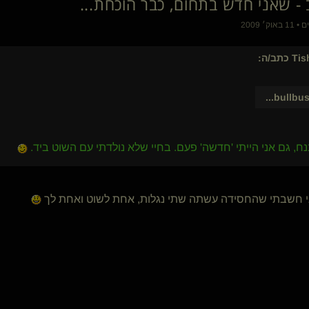
BlackMirror(שולט)
mipster()
aizik
ציפור שיר
Tis
כתב/ה:
looneypeddy(נשלט)
רצה עם זאבות
...
bullbu
kryptonMe(נשלט)
גלעד M(שולט)
מחכה למבול
ח, גם אני הייתי 'חדשה' פעם. בחיי שלא נולדתי עם השוט ביד.
מנטור ועוד(שולט)
HexaDoe(קינקי)
לפעמימית
{
Envy
}
מרן שליטה
 חשבתי שהחסידה עשתה שתי נגלות, אחת לשוט ואחת לך
plopi
הפלצן בשדה השיפון
Sirene(נשלטת)
שליטה נעימה
Sadq1
i m
Okami(קינקית)
{
בדימוס
}