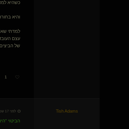
כשהיא למדה
היוצר המגלה(שולט)
TwilightZone(נשלטת)
Liber Pater(שולט)
והיא בחורה 
Queen Kylie
masoul
למדתי שאם 
xtazz
עצם העובדה
ריברס
של הביצים, 
Funshine
{
Tenderhear
}
vanvan duchess(שולטת)
Unbreakable will
StillWater(מתחלף)
אלמנה שחורה מאוד(שולטת)
1
Kobi83(שולט)
אבי הנדימן נשלט(נשלט)
subtrickit(מתחלפת)
עיסוי טנטרי מגבר
xBLACKIEx(מתחלפת)
Tish Adams
TorMentor(שולט)
לפני 17 שנים • 11 באוק׳ 2009
חשופית שתוקה(נשלטת)
{
H
}
הביטוי "הי
Yunis(קינקי)