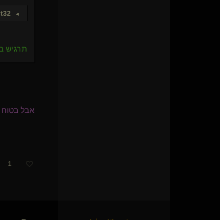
שולט לך במוח(שולט)
JustNobody
st32
►
O Bruxo(שולט)
Funtasy
PainGivingMan(שולט)
תרגיש בנ
The Ghost Of Sparta(שולט)
GDragon
מחפש גבולות
עקרב אורבני
Luster
אש הולכת איתי(נשלטת)
אבל בטוח א
חללית
Bratty Bat
smtau
Nice Sub for you
SeriousFun
1
משיכה ותשוקה
sugartie
{
שיבארי
}
ההנדימן שלכם
Lady Jane
Sunna סאנה(שולטת)