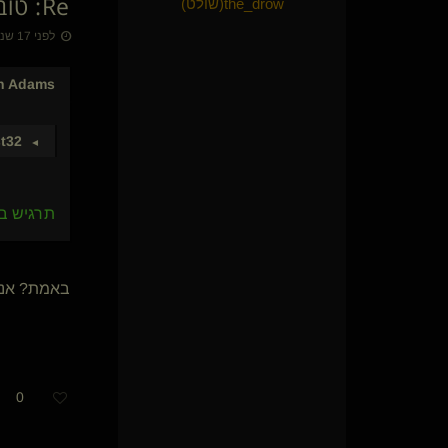
Re: טוב - שאני חדש בתחום, כבר הוכחת...
the_drow​(שולט)
עומד dom
לפני 17 שנים • 11 באוק׳ 2009
מים חיים
Ven(מתחלף)
4uuu
h Adams
לילי בר
{
פנדה
}
'טריפ(שולט)
st32
►
קינקי מתון
Doesnt matter
Blurryface(קינקי)
תרגיש בנ
WICKEDWITCH(קינקית)
dark enlightment(שולט)
three(נשלטת)
miracle
באמת? אני
מתחלף בשבילך
ShowMe(קינקית)
המפנק111
שונה בנוף המקומי(קינקי)
cognitive
0
Ofan
bigdawg(נשלט)