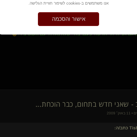
babyshark
אנו משתמשים ב-cookies לשיפור חוויית הגלישה.
שקט מסוכן
Dom sott(שולט)
אישור והסכמה
JustDeepMe(נשלטת)
מתלמד-בכיר
 גם אני הייתי 'חדשה' פעם. בחיי שלא נולדתי עם השוט ביד.
subabetion
הפכים
הסייבר הטוב בחייך(מתחלף)
matanנשלט
Secret Garden
אנאבל
Night Fury
WorthLoser
Your protector(שולט)
linsub(נשלטת)
שולט סקסי צעיר
Domneptunus(שולט)
מתלבש נשלטט()
בונבונירה
Tis
כתב/ה:
mne(נשלט)
{
משויך
}