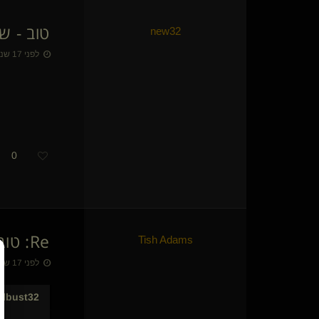
A רומנטיקן אכזר
טוב - ש
Venus in Furs
new32
שולט בך יפה(שולט)
לפני 17 שנים • 11 באוק׳ 2009
מרפא בכאב(שולט)
הקול(שולט)
Truth Seeker
עקבון(נשלט)
לא סתם עוד עבד
המכשפה בג'ינס(מתחלפת)
thickyber(מתחלף)
0
עינת ים(נשלטת)
Mdbdl(קינקי)
הולך לחפש(מתחלף)
Cockslutt(קינקית)
{
לא בעסק
}
ליה וולף(קינקית)
Re: טוב - שאני חדש בתחום, כבר הוכחת...
Tish Adams
VM
לפני 17 שנים • 11 באוק׳ 2009
רגשותמעורבים
Ajwk(נשלטת)
צעצועית חזקה
llbust32
נסיכה עם כפית זהב()