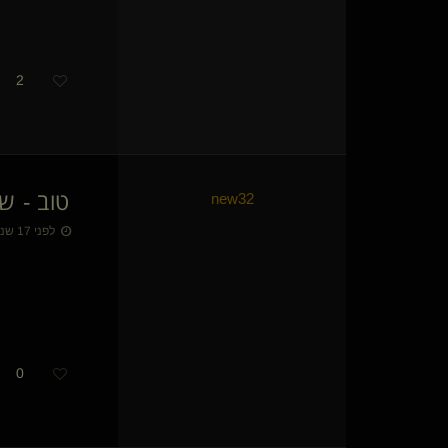
aum
CTAC DM(שולט)
g4m(שולט)
שילגי
2
הת
Still Water(נשלטת)
משמעות המשמעת(שולט)
Lacan47
מלישס(שולטת)
gooll
טוב - ש
new32
Daniel-Rope(נשלט)
Dark N
לפני 17 שנים • 11 באוק׳ 2009
}
©
{
Master Bruce
teller(מתחלף)
ozs(קינקי)
Blue Eyed Tiger(שולט)
מישקין(קינקי)
joshee(שולט)
{
ממי*
}
0
מלך לב שחור(שולט)
שיר כאב(שולטת)
{
סוליקר
}
Light Rider(לא בעסק)
פשוט אורי