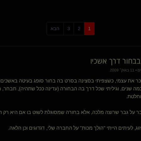
קשוח ודומיננטי(שולט)
munin(נשלט)
Ms Pink
Woww Jexon(שולט)
1
2
3
הבא
Subdivide
lolipopsloli(נשלטת)
aliced
Porn Barbie(נשלטת)
בחור דרך אשכיו
TheHellsAngel(שולט)
עוברושב
סניוריטה
כר את עצמי, כשצפיתי בסצינה בסרט בה בחור סופג בעיטה באשכים, ע
הרזון ממונטה קריסטו
מה שנים, וגיליתי שכל דרך בה הבחורה (עדינה ככל שתהיה), תבחר, 
סקרן רציני
חלטת.
LRRH
אדון שלי
ONFOR(קינקי)
ר על גבר שרוצה מלכה, אלא בחורה שמסוגלת לשוט בו אם היא רק 
jadee
שיקצע
זוג, לעיתים הייתי "הולך מכות" על החברה שלי, דגדוגים וכן הלאה.
Miss Fox
DeAnna(נשלטת)