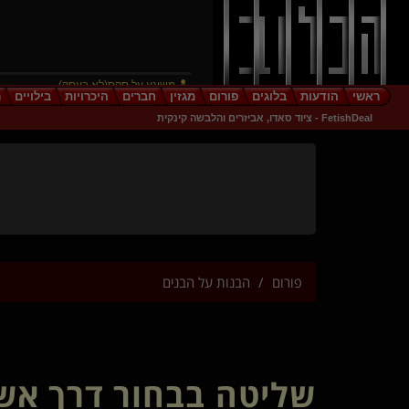
משוגע על סקס(לא בעסק)
ראשי
הודעות
בלוגים
פורום
מגזין
חברים
היכרויות
בילויים
ר
Ben sweety
FetishDeal - ציוד סאדו, אביזרים והלבשה קינקית
אלילה יוד(שולטת)
גיבור זר
TomySvrh
miss jasmine(שולטת)
salveetyuhmoo
Dark- Rider(שולט)
Oriz
solkoen(נשלט)
פורום
הבנות על הבנים
מריסה
חופני החופן
blackcoffe(קינקי)
Googiecurious
ילדצייתן(נשלט)
שליטה בבחור דרך אשכ
DrDirty
Predatory wolf