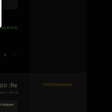
SilentEcho
רימר(נשלט)
ton doux poison
lenovo
Marys lamb
תרגיש בנח,
TacticalControl
חודר החומות
cute n deadly(נשלטת)
שולט בעבד רציני
eran pazi
2
evedslave
זוג בצעיר שולט
PanDaddy(שולט)
eviatarr
כלבלב של מלאכית
Re: טוב - שאני חדש בתחום, כבר הוכחת...
Queencie​(שולטת)
SubGuyForDom
FlexyKat(שולט)
לפני 17 שנים • 11 באוק׳ 2009
עורר(נשלט)
LittleRed RidingHood(קינקית)
h Adams
MeMyselfButWhy(נשלט)