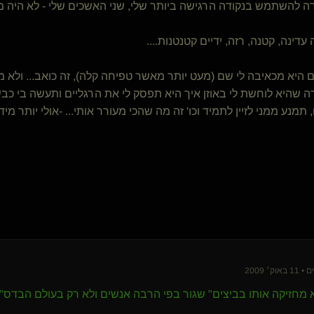
 להשתמש בנקודה הרגישה ביותר שלי, שני האשכים שלי - לא היה מא
Ninja In Pyjama
Carcosa(שולט)
tosol
עדינה, קטנה, רזה, ידיים קטנטנות....
LeafAndStream
I'Mustang
היא מכאיבה לי שם (מעט יותר מאשר טפיחה קלה), זה כואב... ולא מג
Hashirama
 שהיא לוחשת לי באוזן איך היא תפסק לי את הרגליים ותעשה בי כבש
master berlin
תמנע ממני לזיין לתמיד וכו' זה מה שהכי מעורר אותי... -אולי יותר מיד
Spirit Blues(קינקי)
Domina Gali(שולטת)
Lady cbt(שולטת)
black sea(שולט)
אורנוס-ס
Kitty frank
Skyfall(שולט)
flammable(נשלטת)
All You Need Is Love
StillSteel
whippingtom
הליברטיני(קינקי)
א מחזיקה אותו בביצים" שגור בפי הרבה אנשים ולא רק בעולם הבדס"מ
Danz(נשלט)