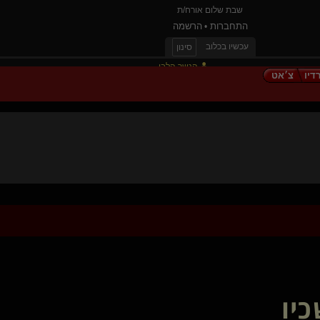
שבת שלום אורח/ת
התחברות
הרשמה
•
עכשיו בכלוב
סינון
הנשר הלבן
דיו
צ׳אט
עיט צפון(שולט)
LoveDesire(מתחלף)
littlebratbunny
romdome(שולט)
-Nox-(שולט)
הלב העירום שלי
סמבת
EnigmaQueen
עולם מוזר(מתחלף)
The Evil Smurfette
Dearyou
Ingrid Obscura(נשלטת)
אפקט A פרפר(שולט)
Slave XX(נשלט)
יו
tomime
bigblackdaddy