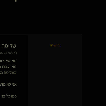
GoddessV(שולטת)
Light- me(שולטת)
Scandalicious Desire(נשלטת)
DonnaAlba
נומאד(קינקי)
Drwantlove(נשלט)
Verbal Dom(שולט)
NotoriousSub(נשלט)
שליטה ב
new32
generative(שולט)
ALEXANDER MACEDON
לפני 17 שנים • 11 באוק׳ 2009
justix
מא שאני זו
rijik(נשלטת)
מאז עברו כ
Sovereign Dragon
בשליטה מו
Kaonashi
שליטהמוחלטת(שולט)
The Silent Plotter
אני לא מדב
hipocrates(נשלט)
Sasha X
כמו כל בני 
WorshipQueen
Tallario