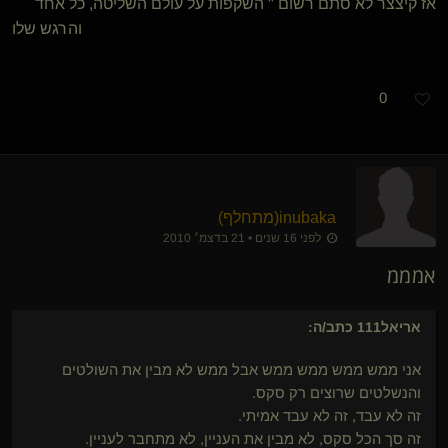
אז קיצצר לא סתם רשום " השקפות על עולם השליטה, כל אחד
והרגש שלו
0
inubaka​(מתחלף)
לפני 16 שנים • 21 בדצמ׳ 2010
אמממ
אריאל111
כתב/ה:
אני ממש ממש ממש ממש אבל ממש לא מבין את השולטים
והנשלטים שרוצים רק סקס.
זה לא עבד, זה לא עבד אמיתי.
זה סך הכל סקס, לא מבין את העניין, לא מתחבר לעניין.