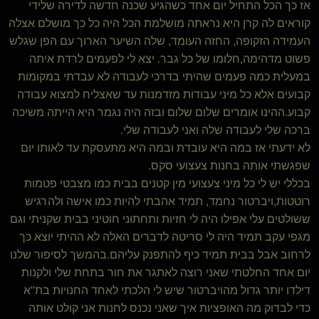
אז כך הכל התחיל יום אחד כשהגיע שכנה חדשה לדירה שלידי
קוראים לה קרן היא נראתה מושלמת הכל היה כל כך מושלם אצלה
העמידה הזקופה, החזה העומד, שלה השיער הארוך עם הפן שגלש
פשוט מדהימה,חלומו של כל גבר. יצא לי לפעמים לרדת איתה
במעלית כמה פעמים שהיתי בדרכי לעבודה לא עבדתי במקומות
קבועים אלא כל מיני עבודות מזדמנות עד שאצליח למצוא עבודה
קבוע.ההינו אומרים שלום שלום ובזה היה נגמר היא הייתה משיכה
ברכה שלי לעבודה שלה ואני לעבודה שלי.
לא ידעתי אז במה היא עובדת ובמה היא מתעסקת עד לאותו יום
שפגשתי אותה בחנות צעצועי סקס.
בכללי יש לי כל מיני צעצועי מין קטנים בבית כמו מצבטי פטמות
רוטטות,ויברטור נחמד, תמיד אהבתי להיות כמו אישה ולהרגיש
ששולטים עלי אפילו היה לי חזיות ותחתוני חוטיני בבית שקניתי וגם
מגפי עקב תמיד היה לי סריטה לדברים האלה לא ההיתי יוצא כך
לרחוב אבל בבית תמיד כיף להתפנק עליהם.בהמשך לסיפור שלנו
יום אחד החלטתי שאני רוצה לאתגר את חור בתחת שלי ולקנות
דילדו יותר גדול מהויברטור שיש לי הלכתי לאחד החנויות בת"א
כדי לבדוק מה האופציות איך שאני נכנס לחנות אני קולט אותה