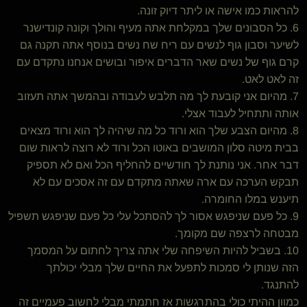
להראות כמו אישה או ליתר דיוק זונה.
6. כל הסבונים שלך במקלחת אתה מעיף והולך וקונה קונדישנר
לשיער וסבון גוף לנשים עם ריח שח נשים בנוסף אתה תקנה גם
קרם גוף של נשים שאר הדברים איפור ובושים אנחנו נתקדם עם
זה לאט לאט.
7. מהיום אני קובעת לך מה תלבש לעבודה ובהמשך אתה תעזוב
אותה ותתחיל לעבוד אצלי.
8. מהיום הצבע שלך הוא ורוד כל מה שיהיה לך הוא ורוד מצאים
בבית מיטה סלון המושבים באוטו הכל ורוד לא רוצה לראות שום
דבר אחר. אני נותנת לך חודשיים להחליף הכל ואם לא תספיק
תבקש הערכה עם ארה שאתה מתקדם עם זה אסכים עם לא
תיענש במלו החומרה.
9. כל פעם שניפגש אסור לך להסתכל עלי כל פעם שניפגש תשפיל
מבטחה לרצפה שם מקומך.
10. בשביל להיות השיפחה שלי אתה צריך לחתום על המסמך
הזה שנותן לי סמכות לתפעל את החיים שלך מבלי יכולתך
להתנגד.
כמוון ההיתי כולי בהתרגשות אז חתמתי מבלי לחשוב פעמיים זה