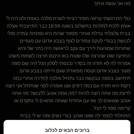
מה אני עושה איתך.
כולי התרגשתי נוראה תמיד רציתי לשרת מלכה באמת ולא היה לי
אומץ ללכת למלכות בתשלום בשעה 18:59 כבר התייצבתי אצלה
בבית צלצלתי בדלת ואחרי מספר שניות היא נפתחה עמדה מולי
לבושה בבגדי לטקס צמודים לגוף בצבע אדום עם מגפיים
שחורות שמגיעות לירך עם עקב לראושה היה כתר של והיא
החזיקה שוט שהרצה שלו שטוח.בוא היכנס תרצה לשתות משהו
אמרתי לה לא תודה זה בסדר נכנסתי לסלון הכל היה שם ספה
מעור בצבע אדום וקוסה מפוארת שגם הייתה בצבע אדום .
תיתישב בספה בבקשה כבר נתחיל והלכה לחדרה אחרי כמה
דקות היא חזרה עם כמה דפים ועט ואמרה לפני שנתחיל אני רוצה
לדעת מה אתה רוצה להיות ?מה אתה אוהב ללבוש? מה אתה
אוהב שעושים לך ואז עם אחלית שאתה מתאים לי נתקדם אז
קדימה ספר לי הכל .
התחלתי לספר לה שאני אוהב בגדי נשים ומה יש לי בבית
ושהפנטיזה שלי זה לנעול מגפים כמו שלה ושאני אוהב צעצועי מין
ברוכים הבאים לכלוב
בקיצור ניראה לי שדיברתי שם איזה רבע שעה והיא הקשיבה כאילו