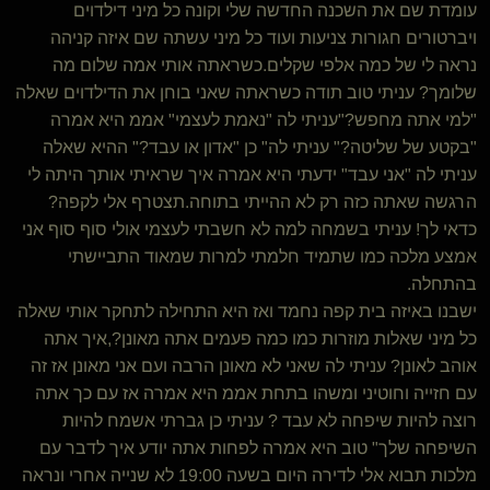
עומדת שם את השכנה החדשה שלי וקונה כל מיני דילדוים
ויברטורים חגורות צניעות ועוד כל מיני עשתה שם איזה קניהה
נראה לי של כמה אלפי שקלים.כשראתה אותי אמה שלום מה
שלומך? עניתי טוב תודה כשראתה שאני בוחן את הדילדוים שאלה
"למי אתה מחפש?"עניתי לה "נאמת לעצמי" אממ היא אמרה
"בקטע של שליטה?" עניתי לה" כן "אדון או עבד?" ההיא שאלה
עניתי לה "אני עבד" ידעתי היא אמרה איך שראיתי אותך היתה לי
הרגשה שאתה כזה רק לא ההייתי בתוחה.תצטרף אלי לקפה?
כדאי לך! עניתי בשמחה למה לא חשבתי לעצמי אולי סוף סוף אני
אמצע מלכה כמו שתמיד חלמתי למרות שמאוד התביישתי
בהתחלה.
ישבנו באיזה בית קפה נחמד ואז היא התחילה לתחקר אותי שאלה
כל מיני שאלות מוזרות כמו כמה פעמים אתה מאונן?,איך אתה
אוהב לאונן? עניתי לה שאני לא מאונן הרבה ועם אני מאונן אז זה
עם חזייה וחוטיני ומשהו בתחת אממ היא אמרה אז עם כך אתה
רוצה להיות שיפחה לא עבד ? עניתי כן גברתי אשמח להיות
השיפחה שלך" טוב היא אמרה לפחות אתה יודע איך לדבר עם
מלכות תבוא אלי לדירה היום בשעה 19:00 לא שנייה אחרי ונראה