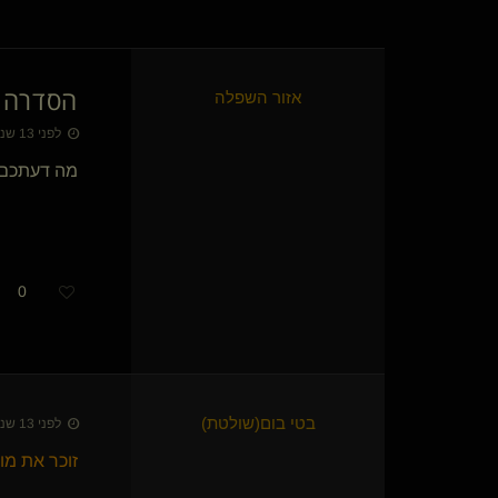
tag
Tman
The Silent Plotter
הסדרה "
lic-king
אזור השפלה
שיקצע
לפני 13 שנים • 20 באוג׳ 2013
Liber Pater(שולט)
דייג
מה דעתכם ע
MaLo(נשלטת)
masoul
פאגי פאגי(נשלט)
R O P E(שולט)
0
Hashirama
Hungryexplorer
Spirit Blues(קינקי)
vanvan duchess(שולטת)
המצליףO
{
שולט
}
TasteOfTrouble(שולט)
בטי בום​(שולטת)
לפני 13 שנים • 20 באוג׳ 2013
טעם החיים(נשלט)
זוכר את מ
דורה באהבה(נשלט)
עיסוי טנטרי מגבר