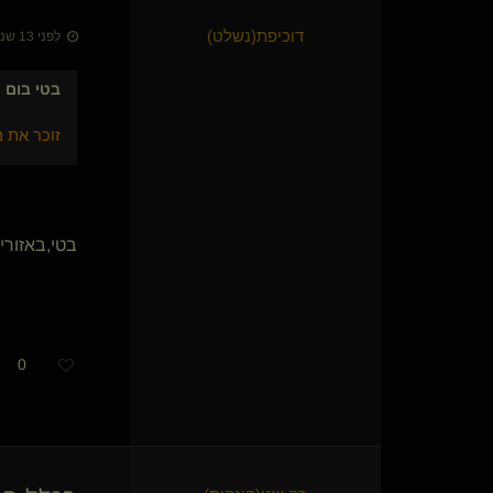
כלבונת סקרנית(נשלטת)
{
תומר ההוא
}
דוכיפת​(נשלט)
Bratty Kate(נשלטת)
לפני 13 שנים • 27 באוג׳ 2013
האלילה האדומה(שולטת)
Luster
בטי בום
כ
SpaceMonkey
say it right
{
פררו מריר
}
זוכר את 
do-not-piss-me
jayjaypain
dadonkong
mentalslavee(נשלט)
בטי,באזורי
Lady Jane
spanking man
crash and burn
רמי 10
{
בד\תותח
}
RedVelvet(מתחלפת)
0
Shimshon
Ven
בולבוליטה(נשלט)
Pencol(נשלט)
בולע-הכל(נשלט)
{
בולי אכזרת
}