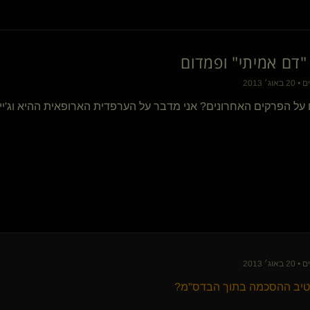
יודע את מקומי למטה(נשלט)
LowCarb(שולט)
hipocrates(נשלט)
דם אמיתי" ופמדום
- ריקוד מושחת -
TwoFingers
fungu
קיאנו(נשלט)
ל הפרקים האחרונים? אני מדבר על הערפדית הארופאית ההיא וג'ייסו
SilentHunger
AnnaMaze
Bad Guy
אדון צפוני טוטלי(שולט)
ריברס
-SCORPIO-
Gentleman Uruguay(שולט)
Bluecollar(שולטת)
Unbreakable will
Shyme
JoCipher
וטיב ההסכמה בתוך הבדס"מ?
flammable(נשלטת)
TorMentor(שולט)