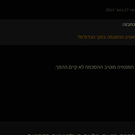
גרוש חטוב
פנון
King-Dom(שולט)
ThePeaceMaker
תב/ה:
ariel dean
זאב הערבה של הסה
מוטיב ההסכמה בתוך הבדס"מ?
-kinker-(שולט)
זיו רון
פישוטו
sugartie
{
שיבארי
}
 הפנטזיה מוטיב ההסכמה לא קיים.ההפך.
Long haired queen(שולטת)
KinkScience(נשלט)
mipster()
MasterN666
מציית באהבה(נשלט)
Liv(נשלטת)
aizik
ג'קוב
לילי בר
{
פנדה
}
kryptonMe(נשלט)