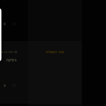
SilentEcho
רימר(נשלט)
little-princess(נשלטת)
כל כך רוצה
0
nadavid
מתלמד-בכיר
just me and you
דורית הקינקית
shipopoo(שולט)
owlflylight
אזור השפלה
לפני 13 שנים • 26 באוג׳ 2013
ghtypop
ג'סיקה
SubGuyForDom
Johny Vegan
TrueDon
thewanted
קינקית בסתר
0
O Bruxo(שולט)
תנשמי אותי עמוק
Odoriko
{
🫪
}
TheSilentEcho