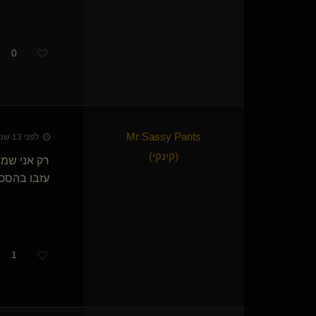
whippingtom
Wishful thinking
aum
0
תומר ההוא(שולט)
{
כלבונת סקר
}
FANTAS84
הרוזן x
g4m(שולט)
חם לי קר לי
dark innocence(נשלטת)
לפני 13 שנים • 25 באוג׳ 2013
ArabianGuy
(קינקי)
רק אני שמ
אדון פנוי(שולט)
עזבו בהסכמ
Still Water(נשלטת)
משמעות המשמעת(שולט)
מתחלק
orian
Daniel-Rope(נשלט)
1
הת
}
©
{
Master Bruce
Mandalorian(שולט)
PersonalJesus
Raining Stars