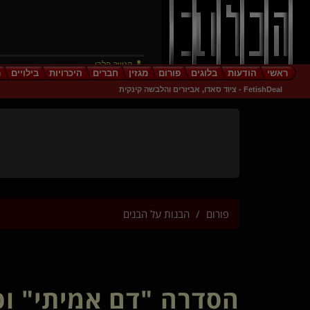
הנשר הלבן
ראשי
הודעות
בלוגים
פורום
מגזין
חברים
היכרויות
בילויים
ר
Vozinha(שולט)
FetishDeal - ציוד סאדו, אביזרים והלבשה קינקית
אלילה יוד(שולטת)
גיבור זר
Dark- Rider(שולט)
kingmotimoti
illay
William Arthur
עולם מוזר(מתחלף)
חתולה חמודה(נשלטת)
פורום
הבנות על הבנים
Adi O(נשלטת)
דביבונה(קינקית)
He Doesnt Ask
FischerProjection(נשלטת)
generative(שולט)
הסדרה "דם אמיתי" ו
justix
joyboy