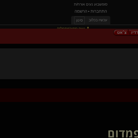
סופשבוע נעים אורח/ת
התחברות
הרשמה
•
עכשיו בכלוב
סינון
גשם סתיו(מתחלף)
דיו
צ׳אט
prometheusX(שולט)
LoveDesire(מתחלף)
romdome(שולט)
סמבת
Oriz
joke her
solkoen(נשלט)
Dearyou
tomime
ברידג'רטון
OM XXX
Wilted flower
Mellor(קינקית)
TheHellsAngel(שולט)
פמדום
Sovereign Dragon
שליטהמוחלטת(שולט)