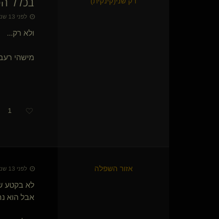
בכלל ה
רק שני​(קינקית)
Doesnt matter
טליה בן(נשלט)
לפני 13 שנים • 7 בספט׳ 2013
עוד רגע חולף
ולא רק...
Praetor
comro12
ניילונצמד(נשלט)
מישהי רעב
המפנק111
עבד נצחי(נשלט)
Dom Sammuel
{
שולט
}
אנאלוגי
SyffeR(נשלטת)
{
Dark Anter
}
1
T SLAVE
BimboSissy(נשלט)
יולי Yuli(לא בעסק)
{
טדי
}
Dark-Evil
סמית(שולט)
אזור השפלה
לפני 13 שנים • 17 בספט׳ 2013
Impaler(שולט)
מעונב ומכופתר(נשלט)
לא בקטע ש
האובייקט(נשלט)
אבל הוא נר
סטאר(מתחלף)
CaveM