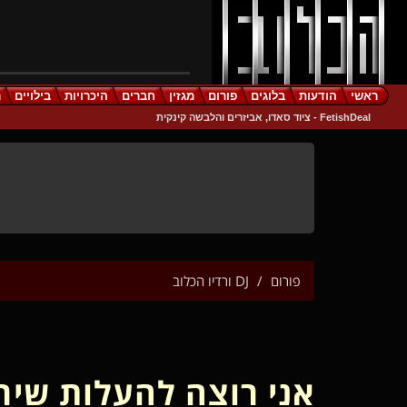
ראשי
הודעות
בלוגים
פורום
מגזין
חברים
היכרויות
בילויים
ר
FetishDeal - ציוד סאדו, אביזרים והלבשה קינקית
פורום
DJ ורדיו הכלוב
אני רוצה להעלות שיר 