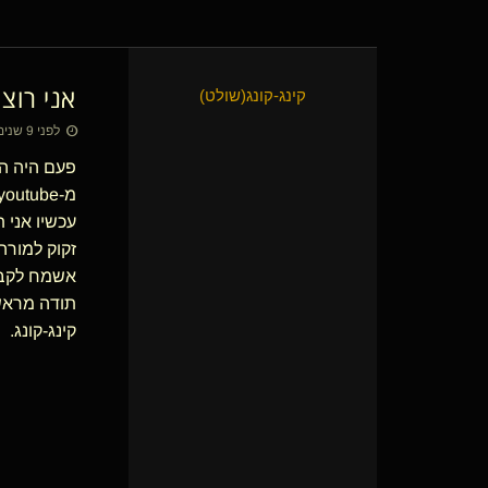
אני רוצ
קינג-קונג​(שולט)
לפני 9 שנים • 8 באוק׳ 2017
פעם היה הר
מ-youtube לאתר.
עכשיו אני 
זקוק למורה
אשמח לקבל 
תודה מראש
קינג-קונג.