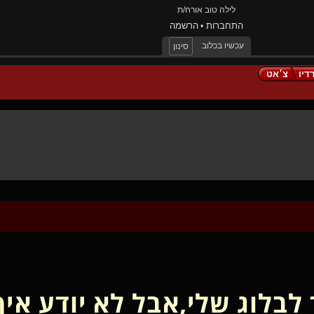
לילה טוב אורח/ת
התחברות
הרשמה
•
עכשיו בכלוב
סינון
דיו
צ׳אט
לבלוג שלי,אבל לא יודע איך