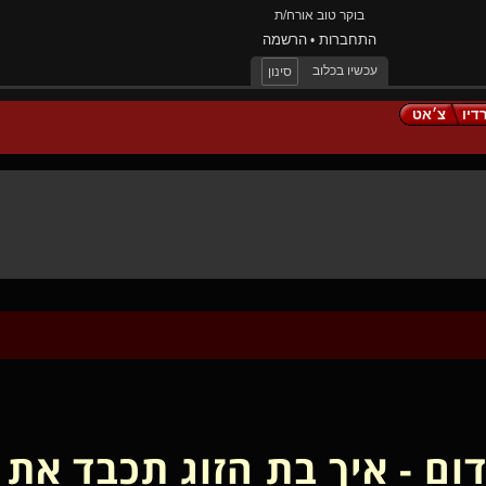
בוקר טוב אורח/ת
התחברות
הרשמה
•
עכשיו בכלוב
סינון
דיו
צ׳אט
ם - איך בת הזוג תכבד את ב