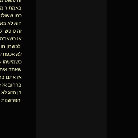
זה פשוט מש
באמת רומס 
כמו ששולטת
הוא לא באמ
זה טיפשי ל
אז כשאתה מ
ולכשרון חו
לא אכפת לך
כשמישהו שא
שאתה איתו.
אז אתם בחר
ברחוב אז ז
בן הזוג לא
והפרשנות ש