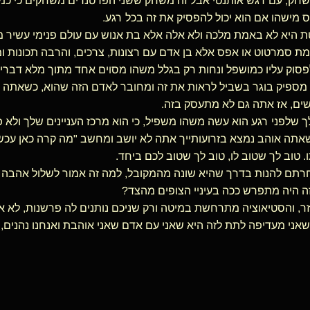
חק, עם רגש אותנטי אבל זה משחק ששני הפרטנרים משחקים כי כמו 
מישהו אם הוא יכול להפסיק את זה בכל רגע.
 היא לא באמת מלכה ולא אלה אלא בת אנוש עם עולם פנימי עשיר מ
ת סמרטוט או אפס אלא בן אדם עם רצונות, צרכים, והרבה תכונות ו
פסוק עליו כמושפל ונחות רק בגלל משהו מסוים אחד מתוך מלא דברי
ספיק בוגר בשביל לראות את זה ומחובר לאדם הזה שהוא, כשאתה אוה
שים, אז אתה גם לא מתעסק בזה.
 שלפני רגע הוא עשה משהו משפיל, כי הוא מרכז העניינים שלך ולא פ
תה אוהב נמצא בזרועותייך אתה לא יושב ומחשב "מה קרה כאן עכשי
 טוב לך שטוב לו, טוב לך שטוב לכם ביחד.
תם להנות בדרך שהיא שונה מהמקובל, למה זה אמור לשלול אהבה או 
ה היה מתפרש ככה בעיניי הצופים מהצד?
 זר, והסטיאוציה מתרחשת במיטה ורק שניכם נותנים לה פרשנות, לא 
אני מעדיפה לתת לזה היא שאני עם אדם שאני אוהבת ואנחנו נהנים, 