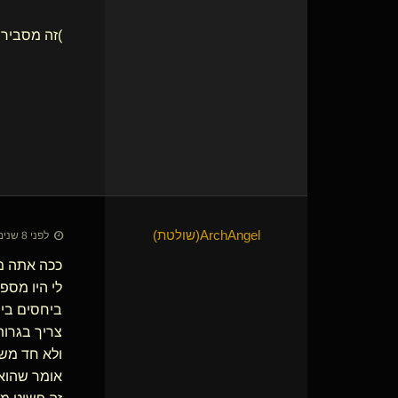
(זה מסביר לא פעם את אלו שכותבות שהן לא יכולות להשלט ע"י מישהו שהן שלטו בו... הן ראו אותו ככה...זה מוריד להן).
ArchAngel​(שולטת)
לפני 8 שנים • 1 ביוני 2018
ככה אתה מפ
לי היו מספ
ביחסים בינ
צריך בגרות
ולא חד מש
אומר שהוא