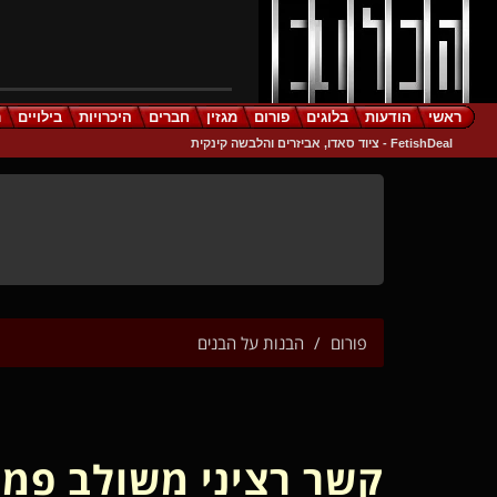
ראשי
הודעות
בלוגים
פורום
מגזין
חברים
היכרויות
בילויים
ר
FetishDeal - ציוד סאדו, אביזרים והלבשה קינקית
פורום
הבנות על הבנים
קשר רציני משולב פמדו