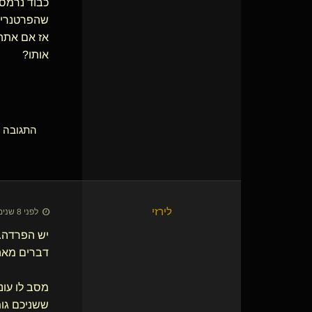
כבוד נרמס
שהפרטנרים 
אז אם אתה
אותו?
התגובה הא
לירזי
לפני 8 שנים • 1 ביוני 2018
יש הפרדה..
דברים מאה 
מסב לו עונ
ששניכם גומ