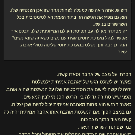
דיפוש, אתה רואה פה למעלה לפחות אחד שזו אכן הפנטזיה שלו.
הוא גם מפיץ את הגישה הזו בתור האמת האולטימטיבית בכל
השרשורים בנושא.
זה מסתדר מעולה עם תפיסת העולם המיזוגינית שלו. תכלס איך
אפשר לנהל מערכת יחסים זוגית עם נשים כשאתה שונא נשים?
הנה, כך: בהיותך נשלט במערכת יחסי שליטה נטולי אהבה.
עצוב.
דברתי על מצב של אהבה וסאדו קשה.
כאשר יש לשולט רגש של *אהבה אמיתית *לנשלטת,
יהיה לו קשה ליישם את הסדיסטיות שלו על הנשלטת שהוא אוהב.
מפני שיש סתירה גדולה בין הרגש הפנימי לבין המעשים.
כאשר הרגש הוא פחות מאהבה אמיתית יכול להיות שכן יצליח.
גם במצב הפוך ,אם הנשלטת אוהבת אותו אהבה אמיתית יהיה לה
קשה מאוד בתוך מצב כזה.
כמו שפותח השרשור תיאר.
כשאין אהבה שני הצדדים מקבלים את הטיפול והכל בסדר.