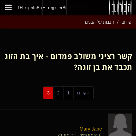
GENERAL::joinNow
AUTH::signInButton
AUTH::registerButton
פורום
הבנות על הבנים
קשר רציני משולב פמדום - איך בת הזוג
תכבד את בן זוגה?
הקודם
1
2
3
Mary Jane
לפני 8 שנים • 5 ביוני 2018