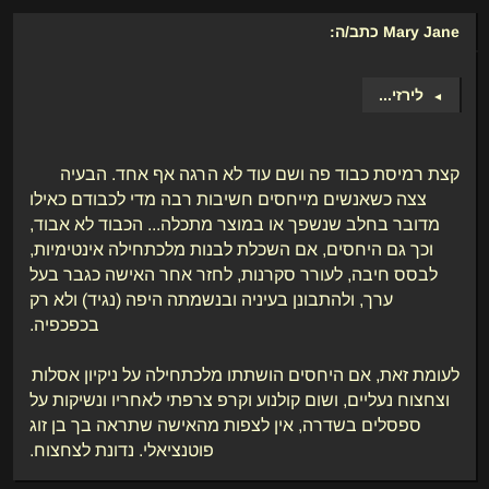
Mary Jane
כתב/ה:
לירזי
...
►
קצת רמיסת כבוד פה ושם עוד לא הרגה אף אחד. הבעיה
צצה כשאנשים מייחסים חשיבות רבה מדי לכבודם כאילו
מדובר בחלב שנשפך או במוצר מתכלה... הכבוד לא אבוד,
וכך גם היחסים, אם השכלת לבנות מלכתחילה אינטימיות,
לבסס חיבה, לעורר סקרנות, לחזר אחר האישה כגבר בעל
ערך, ולהתבונן בעיניה ובנשמתה היפה (נגיד) ולא רק
בכפכפיה.
לעומת זאת, אם היחסים הושתתו מלכתחילה על ניקיון אסלות
וצחצוח נעליים, ושום קולנוע וקרפ צרפתי לאחריו ונשיקות על
ספסלים בשדרה, אין לצפות מהאישה שתראה בך בן זוג
פוטנציאלי. נדונת לצחצוח.