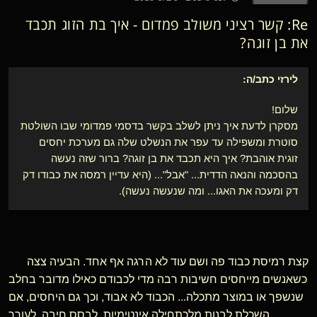
Re: קשר רציני משולב פמדום - איך בת הזוג תכבד
את בן זוגה?
לירזי
כתב/ה:
שלום!
מסקרן לדעת איך ניתן לשלב בקשר בדסמי פמדומי שבו השולטת
סוטרת ומשפילה עד עפר את הנשלט שלה גם מערכת יחסים
זוגית אוהבת? איך היא תכבד את בן זוגה? ברור שזה נעשה
בהסכמה והנאה הדדית... "אבל"... (היא עדיין רמסה את כבודו דק
דק ומעכה את האגו... ומה שנעשה נעשה).
קצת רמיסת כבוד פה ושם עוד לא הרגה אף אחד. הבעיה צצה
כשאנשים מייחסים חשיבות רבה מדי לכבודם כאילו מדובר בחלב
שנשפך או במוצר מתכלה... הכבוד לא אבוד, וכך גם היחסים, אם
השכלת לבנות מלכתחילה אינטימיות, לבסס חיבה, לעורר