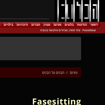
ראשי
הודעות
בלוגים
פורום
מגזין
חברים
היכרויות
בילויים
ר
FetishDeal - ציוד סאדו, אביזרים והלבשה קינקית
פורום
הבנים על הבנים
Fasesitting