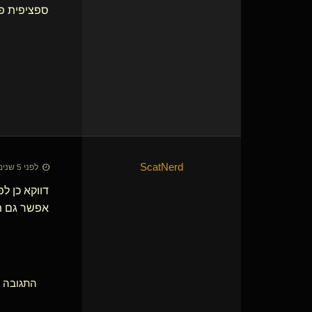
ספציפית פי
ScatNerd
לפני 5 שנים • 13 בספט׳ 2021
דווקא כן ל
אפשר גם תו
התגובה הא