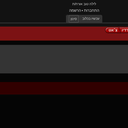
לילה טוב אורח/ת
התחברות
הרשמה
•
עכשיו בכלוב
סינון
דיו
צ׳אט