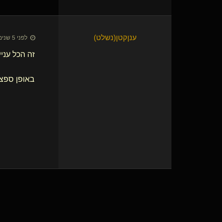
ענןקטן​(נשלט)
לפני 5 שנים • 10 בנוב׳ 2021
זה הכל עני
באופן ספציפי לFF כבר פגשתי לא מעט ונילים ווניליות שנהנו מ