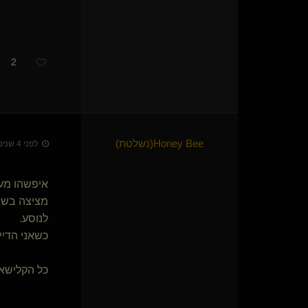
2
Honey Bee​(נשלטת)
לפני 4 שנים • 17 בפבר׳ 2022
איפשהו מעל
מציצה בשי
לנוסע.
כשאני הדיי
כל הקלישאה