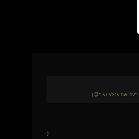
בעלי שם אז לא נעים😇)
(: