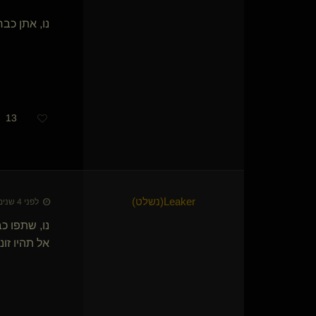
I am I'm me(קינקי)
נו, אתן כב
אדוןהאופל(שולט)
התשיעית של בטהובן
Daniel-Rope(נשלט)
קופיאלה
}
©
{
Master Bruce
Drizztpool(שולט)
{
קושקה שלי
}
מאלף פיות(שולט)
13
servus(נשלט)
מישקין(קינקי)
joshee(שולט)
{
ממי*
}
חמוד וקשוב(נשלט)
FireBoy
Leaker​(נשלט)
לפני 4 שנים • 17 בפבר׳ 2022
שולט בך יפה(שולט)
נו, שתפו כב
הקול(שולט)
Truth Seeker
אל תהיו זונ
THE-MASTER(שולט)
כלובי
Nard dog(נשלט)
Jabba(נשלט)