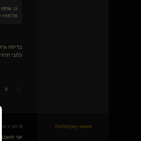
Ven(מתחלף)
נו, שתפו 
ציפור שיר
אל תהיו ז
looneypeddy(נשלט)
kryptonMe(נשלט)
xxx1234(מתחלף)
HexaDoe(קינקי)
בדיחה גרוע
maybe(נשלט)
ברצינית לבוקקה(שולט)
כלובי תרגי
cognitive
ערפילי(שולט)
דוקטור ג'י
דו מיני נשלט(נשלט)
Master DA
0
גבר של מעשים(נשלט)
לילית*
Eve
אדון בכלבה רעבה(שולט)
נשמת שרות(נשלט)
ivy sweet​(נשלטת)
לפני 4 שנים • 17 בפבר׳ 2022
RedButt(שולט)
אני חושבת 