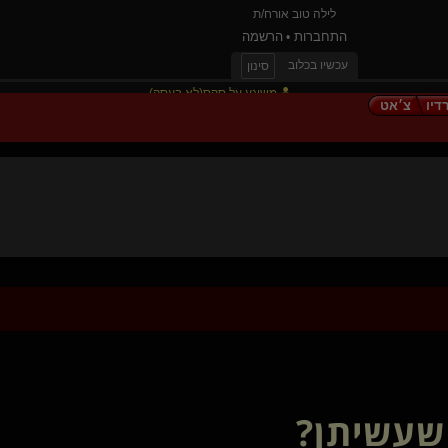
לילה טוב אורח/ת
התחברות
הרשמה
•
עכשיו בכלוב
סינון
משוגע על סקס(לא בעסק)
דיו
צ׳אט
גשם סתיו(מתחלף)
אלילה יוד(שולטת)
רוח קיץ(נשלטת)
הלב העירום שלי
מתוק כדבש
blackcoffe(קינקי)
Light- me(שולטת)
הולך עם הלב(מתחלף)
אנונה(נשלטת)
דרים
generative(שולט)
TheHellsAngel(שולט)
הרזון ממונטה קריסטו
shirazbar(שולטת)
 שעשיתן?
ONFOR(קינקי)
SURFERR(מתחלף)