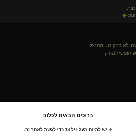
בולבוליטה(נשלט)
כבר...
Pencol(נשלט)
ונות
גבר ענק
גלעד M(שולט)
Only4Me(שולטת)
החופשי(קינקי)
ה ולא במקום... מתנצל
Sirene(נשלטת)
שונה בנוף המקומי(קינקי)
ש חופשי למחוק
ייאושית(נשלטת)
bigdawg(נשלט)
kareena(נשלט)
גולוסקלפרה(נשלט)
YourRoyalBrattiness(שולטת)
רנסנס(שולט)
Dark-Evil
Morning-star
חדש ישן(קינקי)
ברוכים הבאים לכלוב
CaveM
⚠ יש להיות מעל גיל 18 כדי לגשת לאתר זה.
שעשיתי את כל מה שציינת מלבד ללכת עם שני גברים הביתה (פשוט כ