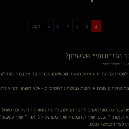
- ריקוד מושחת -
ilshowu
slaveforcouples
הבחור הטוב
1
2
3
4
5
6
הבא
Liber Pater(שולט)
קיאנו(נשלט)
ac-dc
ריברס
 הכי ״זנותי״ שעשיתן?
Spirit Blues(קינקי)
הטופר המפשר(נשלט)
JoCipher
י לשמוע על החוויה האחת הזאת, שכשאתן נזכרות בה אתן מחייכות לעצמכן
haber
אבי הנדימן נשלט(נשלט)
בת להיות קיצונית או חוצת גבולות נורמטיביים - אלא משהו יותר אינדי
TorMentor(שולט)
aum
תומר ההוא(שולט)
{
כלבונת סקר
}
אלפא-בטא()
י גברים בסוף הערב מהבר הביתה, להנות מחוויה חדשה ומרגשת? נכ
g4m(שולט)
אות אותך? נכנס. שלחת תמונות שלך מפושקת ל״אדון״ שלך כשבעלך
dark innocence(נשלטת)
ע לצד הכביש? נכנס.
MagisterDolor(שולט)