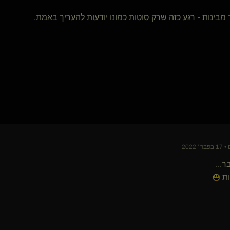
קושית(שולטת)
ר מבינות - רגע כזה שרק סוטות כמונו יודעות להעריך באמת.
kink-it(קינקית)
{
vibe kinki
}
foxman084(קינקי)
Nighthawk(שולט)
{
bella777
}
הרמאפרודיטה
דדי הגולש(נשלט)
שולץ s
- מק -
דגית זהבי
איש אחד במסע(שולט)
מכשפת הירח(נשלטת)
{
Loki the t
}
פשוט אורי
A רומנטיקן אכזר
מרפא בכאב(שולט)
ר...
BrutallDom
עקבון(נשלט)
ות
לא סתם עוד עבד
Dמאסטר(שולט)
כוכב נעלם(נשלט)
Insula(קינקית)