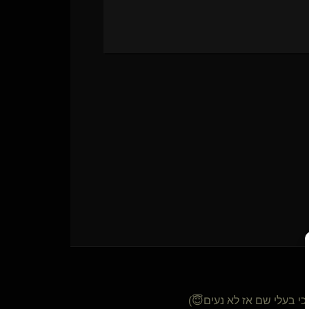
י בעלי שם אז לא נעים😇)