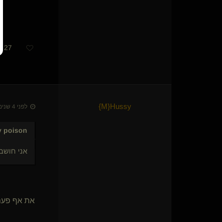
27
}
M
​{
Hussy
לפני 4 שנים • 17 בפבר׳ 2022
y poison
אני חושב
את אף פעם