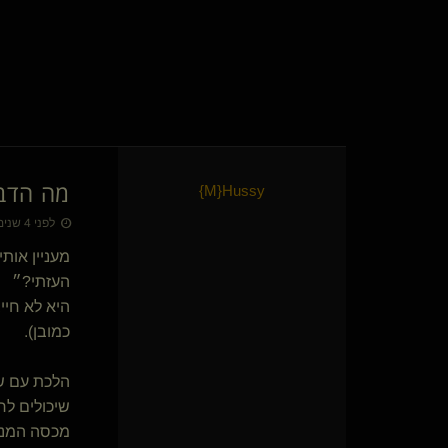
Really Kinky
ג'וניבויה
לולקי
Tallario
Ninja In Pyjama
fungu
masoul
Hashirama
מה הדבר
}
M
​{
Hussy
master berlin
Bluecollar(שולטת)
לפני 4 שנים • 17 בפבר׳ 2022
Chucha
מעניין אות
כחש(נשלטת)
העזתי?״
נער אובד
היא לא חיי
עיסוי טנטרי מגבר
SHETER(שולט)
כמובן).
CTAC DM(שולט)
FANTAS84
הלכת עם שנ
מתלבשת בחתיך תא
שיכולים לר
קושקה שלו(מתחלפת)
{
Drizztpool
}
מכסה המנו
אביר כנוע(נשלט)