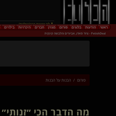
ליר שושנת הבר(נשלטת)
ראשי
הודעות
בלוגים
פורום
מגזין
חברים
היכרויות
בילויים
ר
Inpinity(מתחלף)
FetishDeal - ציוד סאדו, אביזרים והלבשה קינקית
prometheusX(שולט)
LoveDesire(מתחלף)
romdome(שולט)
native-tel avivian(קינקי)
עולם מוזר(מתחלף)
tomime
He Doesnt Ask
DonnaAlba
פורום
הבנות על הבנות
queen rey(שולטת)
lolipopsloli(נשלטת)
the dreamer(שולט)
gikkhvcx
Exlibris
מה הדבר הכי ״זנותי״
The Silent Plotter
hipocrates(נשלט)