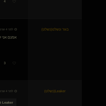
כנף רכה(נשלטת)
4
מושבניק פראי(שולט)
אדריכל נשמה והתמסרות
רגשותמעורבים
dommixxx
babyshark
בוגר ונשלט​(נשלט)
לפני 4 שנים • 17 בפבר׳ 2022
רימר(נשלט)
אמנם אני ל
lenovo
חודר החומות
Pace(נשלט)
מתלבש נשלטט()
MeMyselfButWhy(נשלט)
3
Noהנשלט
PainGivingMan(שולט)
סיסיל
Luster
PBull
אהבה אבל אחרת(נשלט)
Leaker​(נשלט)
לפני 4 שנים • 17 בפבר׳ 2022
TinyBoy
mentalslavee(נשלט)
Leaker
כת
דור'(שולט)