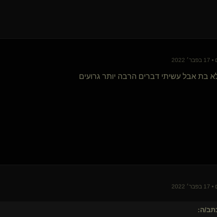
Kalel(נשלט)
מלך מיטות(מתחלף)
סאבניצית(נשלטת)
דונאט
SilentEcho
Epione
Dom sott(שולט)
א בת אבל עשיתי דברים הרבה יותר גרועים
mmmoootttyyy(נשלט)
magimix
מתלבשת נשלטת נעולה
LittleRed RidingHood(קינקית)
fat lady
Odoriko
{
🫪
}
כלבונת סקרנית(נשלטת)
{
תומר ההוא
}
King-Dom(שולט)
dchg
SeriousFun
סקרן חדש
{
זדיינו
}
פישוטו
sugartie
{
שיבארי
}
ב/ה:
toAll