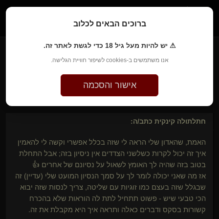
1
ברוכים הבאים לכלוב
⚠ יש להיות מעל גיל 18 כדי לגשת לאתר זה.
אנו משתמשים ב-cookies לשיפור חוויית הגלישה.
SWAY​(נשלט)
לפני 4 שנים • 12 ביוני 2022
אישור והסכמה
לגזור ולשמור
חתלתולה קינקית
כתב/ה:
האמת, שהאדון שלי הראה לי שזה בכלל אפשרי וקשה לי להאמין
איך זה יכול לקרות כשלשני הצדדים אין ניסיון בזה; אבל התחלת
בטוב בזה שהיה לך האומץ לשאול על נסיונם של אחרים 👍
אז מה שאני יכולה לומר לך על סמך הנסיון המועט שלי (עדיין) זה
שבגלל שזה בעצם כמו זוגיות עם שליטה, צריך לנסות שזה יבוא
הכי טבעי שיש - פשוט תתחיל לתת לה הוראות שלא בהכרח
קשורות בסקס ודברים כאלה ותראה איך היא מקבלת את זה.