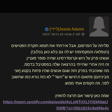
Jessie Adams
​{
ליידי
}
לפני 3 שנים • 19 בדצמ׳ 2023
סליחה על הפרסום, אבל אירחתי את תומא חוקרת הפטישים
(הנפלאה והמקסימה! יש לה גם בלוג כאן בכלוב!)
ועשינו פרק על ניוש וקרוסדרסינג שהיה סופר מעניין.
זה היה אחרי שהייתי בהרצאה שלה בפסטיבל בדסמ.
מה שאהבתי בפרק הזה שגם אנשים שהיו פחות בקטע (אני
מביניהם) פתאום הרגישו ש״השד״ לא כזה נורא כמו שחשוב
לפני, וזה הקסים אותי ממש.
שמה כאן קישור אם תרצה להאזין:
https://open.spotify.com/episode/4sLeNTrO1JYiSkNtatJ
SWB?si=35b1815c9e6f4e4c