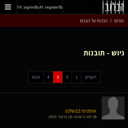
GENERAL::joinNow
AUTH::signInButton
AUTH::registerButton
פורום
הבנות על הבנים
ניוש - תובנות
הקודם
1
2
3
4
הבא
אופטימי1​(נשלט)
לפני 3 שנים • 18 בדצמ׳ 2023