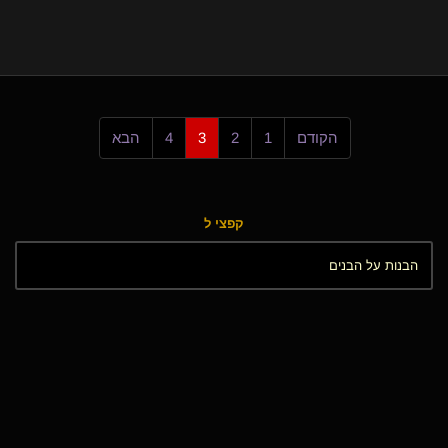
הקודם
1
2
3
4
הבא
קפצי ל