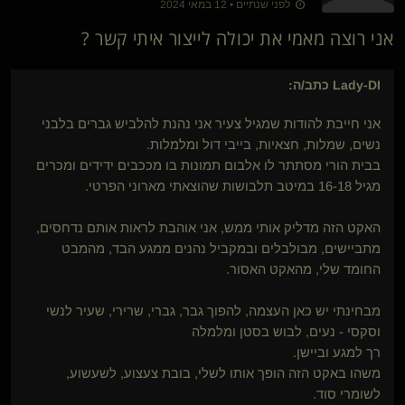
לפני שנתיים • 12 במאי 2024
אני רוצה מאמי את יכולה לייצור איתי קשר ?
Lady-DI
כתב/ה:
אני חייבת להודות שמגיל צעיר אני נהנת להלביש גברים בלבני
נשים, שמלות, חצאיות, בייבי דול ומלמלות.
בבית הורי מסתתר לו אלבום תמונות בו מככבים ידידים ומכרים
מגיל 16-18 במיטב תלבושות שהוצאתי מארוני הפרטי.
האקט הזה מדליק אותי ממש, אני אוהבת לראות אותם נדחסים,
מתביישים, מבולבלים ובמקביל נהנים ממגע הבד, מהמבט
החומד שלי, מהאקט האסור.
מבחינתי יש כאן העצמה, להפוך גבר, גברי, שרירי, שעיר לנשי
וסקסי - נעים, לבוש בסטן ומלמלה
רך למגע וביישן.
משהו באקט הזה הופך אותו לשלי, בובת צעצוע, לשעשוע,
לשומרי סוד.