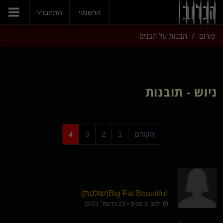
הצטרפי עכשיו
הרשמ/י
התחבר/י
פורום
הבנות על הבנים
ניוש - תובנות
הקודם
1
2
3
4
Big Fat Beautiful​(שולטת)
לפני 3 שנים • 23 בדצמ׳ 2023