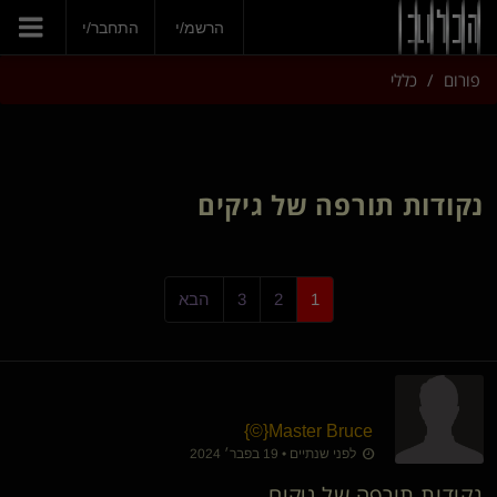
הרשמ/י
התחבר/י
פורום
כללי
נקודות תורפה של גיקים
1
2
3
הבא
}
©
​{
Master Bruce
לפני שנתיים • 19 בפבר׳ 2024
נקודות תורפה של גיקים