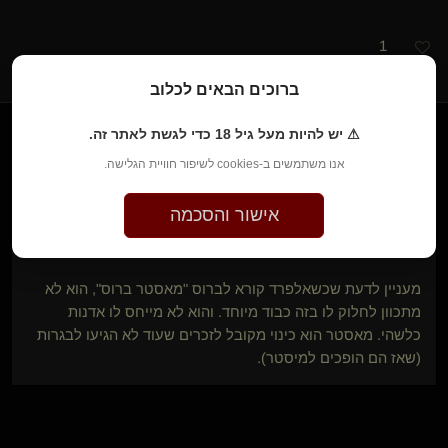
1
ברוכים הבאים לכלוב
⚠ יש להיות מעל גיל 18 כדי לגשת לאתר זה.
אנו משתמשים ב-cookies לשיפור חוויית הגלישה.
}
©
​{
Master Bruce
לפני שנתיים • 19 בפבר׳ 2024
אישור והסכמה
Walter Plinge
כתב/ה:
מעניין לדעת שכשאלפרד קורא לברוס "מאסטר ברוס", הוא לא
מתכוון לחלוק לו בזה כבוד מיוחד. והוא לא מייחס לו אדנות
כלשהי. מאסטר הוא כינוי מקובל לזכרים שעוד לא הגיעו לבגרות
(שאז הם הופכים למיסטר).